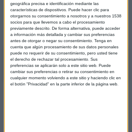
geográfica precisa e identificación mediante las
El Brexit también ha sentado muy bien a algunos bancos
características de dispositivos. Puede hacer clic para
como
Sabadell
. La entidad ha recuperado un 6,1% de su
otorgarnos su consentimiento a nosotros y a nuestros 1538
valor en bolsa. Y para José María Rodríguez, ha roto "con
socios para que llevemos a cabo el procesamiento
claridad" y
lo normal es que "el sectorial bancario"
vaya
previamente descrito. De forma alternativa, puede acceder
a información más detallada y cambiar sus preferencias
detrás de este movimiento.
antes de otorgar o negar su consentimiento.
Tenga en
cuenta que algún procesamiento de sus datos personales
puede no requerir de su consentimiento, pero usted tiene
“Lo normal es que lo bancos sigan al movimiento al alza de
el derecho de rechazar tal procesamiento. Sus
Sabadell”
preferencias se aplicarán solo a este sitio web. Puede
cambiar sus preferencias o retirar su consentimiento en
cualquier momento volviendo a este sitio y haciendo clic en
el botón "Privacidad" en la parte inferior de la página web.
Mundo al revés en el Ibex
Pero, ¿estamos en el mundo al revés?
En el lado negativo
del Ibex sorprende ver estrellados a títulos que han sido
estrellas en las últimas jornadas. Por ejemplo,
MásMóvil
ha
terminado como la peor de este viernes con una caída de un
1,4%. Y para Roberto Moro, analista independiente, esto