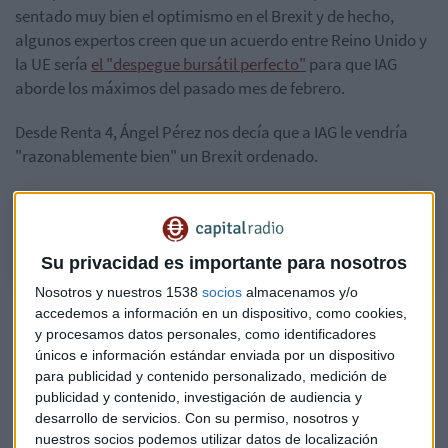
sentado muy bien el optimismo en el Brexit y de hecho,
algunos expertos creen que un acuerdo entre Reino Unido y
la UE sería
el "despegue bursátil perfecto"
para que IAG
aborde los máximos del pasado mes de febrero.
Desde Renta 4, Ángel Pérez nos decía que a IAG le vendría
"razonablemente bien" un Brexit ordenado.
ANÁLISIS: "A IAG le irá razonablemente bien si el Brexit sale bien"
Su privacidad es importante para nosotros
Nosotros y nuestros 1538
socios
almacenamos y/o
A IAG le ha seguido el repunte de
Indra
, que sigue imparable
accedemos a información en un dispositivo, como cookies,
tras la subida de
y procesamos datos personales, como identificadores
únicos e información estándar enviada por un dispositivo
casi un 10% del jueves por la mejora de la recomendación de
para publicidad y contenido personalizado, medición de
Kepler
publicidad y contenido, investigación de audiencia y
. Este viernes los títulos de la compañía han cerrado con una
desarrollo de servicios.
Con su permiso, nosotros y
subida de un 7%.
nuestros socios podemos utilizar datos de localización