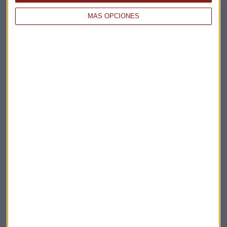
Claves ESG
MÁS OPCIONES
Acepto la
política de privacidad
. *
¡Suscribirme!
EN DIRECTO
@CAPITALRADIOB