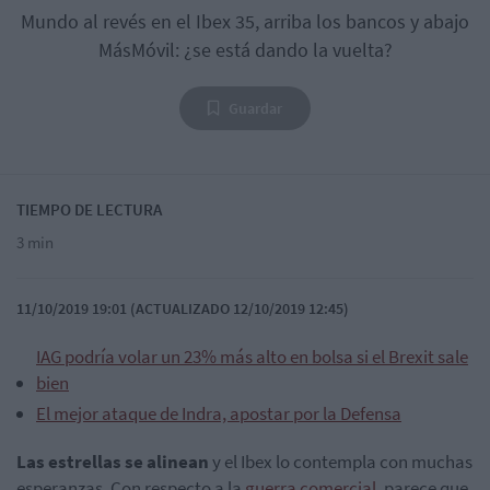
Mundo al revés en el Ibex 35, arriba los bancos y abajo
MásMóvil: ¿se está dando la vuelta?
Guardar
TIEMPO DE LECTURA
3 min
11/10/2019 19:01 (ACTUALIZADO 12/10/2019 12:45)
IAG podría volar un 23% más alto en bolsa si el Brexit sale
bien
El mejor ataque de Indra, apostar por la Defensa
Las estrellas se alinean
y el Ibex lo contempla con muchas
esperanzas. Con respecto a la
guerra comercial
, parece que