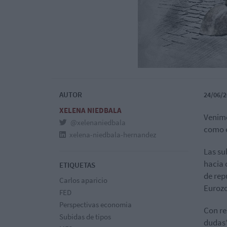
AUTOR
24/06/2
XELENA NIEDBALA
Venimo
@xelenaniedbala
como 
xelena-niedbala-hernandez
Las su
hacia 
ETIQUETAS
de rep
Carlos aparicio
Eurozo
FED
Perspectivas economia
Con re
Subidas de tipos
dudas”