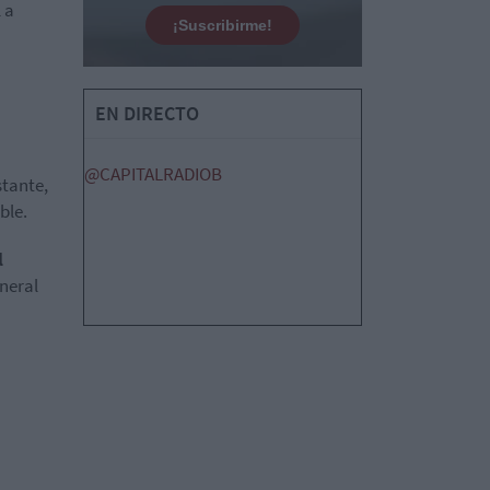
 a
¡Suscribirme!
EN DIRECTO
@CAPITALRADIOB
stante,
ble.
l
eneral