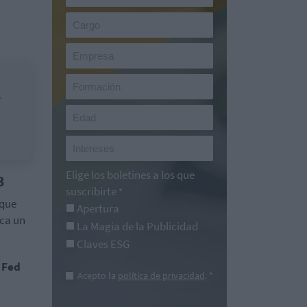
y
Elige los boletines a los que
3
suscribirte
*
 que
Apertura
zca un
La Magia de la Publicidad
Claves ESG
a Fed
Acepto la
política de privacidad
. *