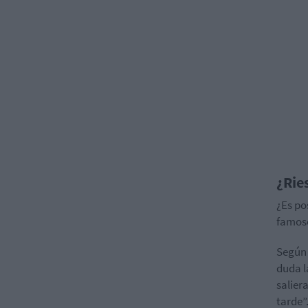
¿Rie
¿Es po
famoso
Según 
duda la
salier
tarde”