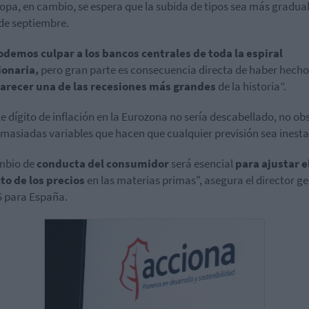
opa, en cambio, se espera que la subida de tipos sea más gradual
 de septiembre.
demos culpar a los bancos centrales de toda la espiral
ionaria,
pero gran parte es consecuencia directa de haber hecho
arecer una de las recesiones más grandes
de la historia”.
le dígito de inflación en la Eurozona no sería descabellado, no ob
masiadas variables que hacen que cualquier previsión sea inesta
mbio de
conducta del consumidor
será esencial
para ajustar e
to de los precios
en las materias primas", asegura el director g
 para España.