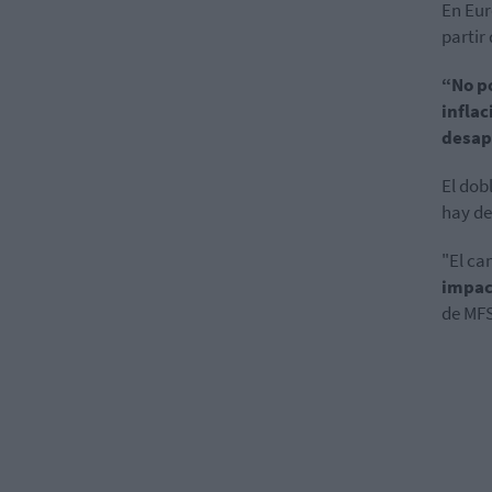
En Eur
partir
“No po
inflac
desap
El dob
hay de
"El ca
impac
de MFS