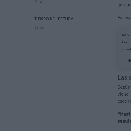
MFS
gesto
Escuch
TIEMPO DE LECTURA
3 min
MFS: 
Carlos
varia
Las 
Según 
viene" 
escena
“Hasta
seguir