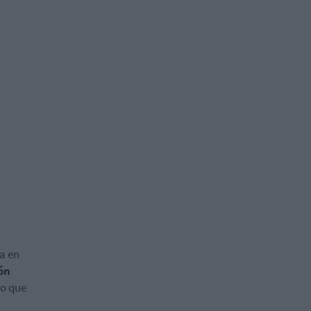
ga en
ón
o que