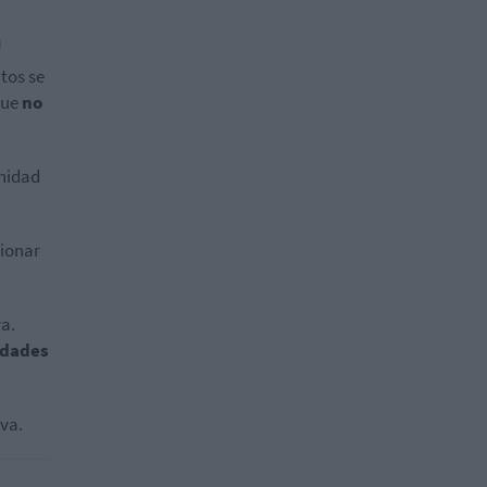
a
tos se
que
no
unidad
ionar
va.
idades
va.