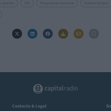
s aparicio
FED
Perspectivas economia
Subidas de tipos
Contacto & Legal
De