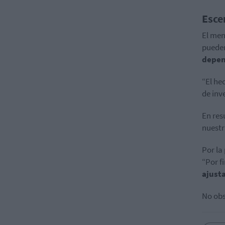
Esce
El men
puede
depen
“El he
de inv
En res
nuestr
Por la
“Por f
ajusta
No obs