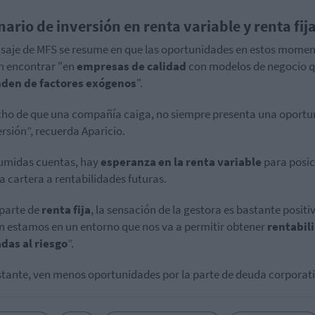
nario de inversión en renta variable y renta fij
saje de MFS se resume en que las oportunidades en estos momen
n encontrar "en
empresas de calidad
con modelos de negocio 
den de factores exógenos
".
cho de que una compañía caiga, no siempre presenta una oport
ersión”, recuerda Aparicio.
umidas cuentas, hay
esperanza en la renta variable
para posic
a cartera a rentabilidades futuras.
 parte de
renta fija
, la sensación de la gestora es bastante positi
in estamos en un entorno que nos va a permitir obtener
rentabil
das al riesgo
”.
tante, ven menos oportunidades por la parte de deuda corporati