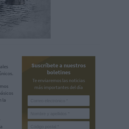
Suscríbete a nuestros
ales
boletines
únicos.
Te enviaremos las noticias
amos
más importantes del día
básicos
n la
e
la