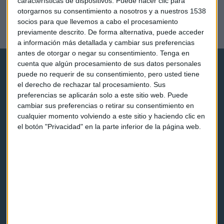
características de dispositivos. Puede hacer clic para
Vontobel AM: "Los planes económicos de Petro en
otorgarnos su consentimiento a nosotros y a nuestros 1538
Colombia no son realistas"
socios para que llevemos a cabo el procesamiento
Javier Luengo
previamente descrito. De forma alternativa, puede acceder
a información más detallada y cambiar sus preferencias
antes de otorgar o negar su consentimiento.
Tenga en
cuenta que algún procesamiento de sus datos personales
puede no requerir de su consentimiento, pero usted tiene
el derecho de rechazar tal procesamiento. Sus
preferencias se aplicarán solo a este sitio web. Puede
cambiar sus preferencias o retirar su consentimiento en
Capital Radio
cualquier momento volviendo a este sitio y haciendo clic en
el botón "Privacidad" en la parte inferior de la página web.
Noticias
Eventos
Consultorios
Programas y podcasts