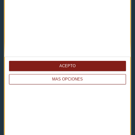
Contacto & Legal
Contacto
Cómo escucharnos
Política de privacidad
Aviso legal
ACEPTO
Descarga nuestras apps
MÁS OPCIONES