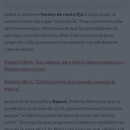
Sobre si entrar en
fondos de renta fija
a largo plazo, el
analista tiene claro que "no lo haría". Pese a la fuerte caída
del bono europeo, Moro avisa de que las posibilidades de
que siga cayendo son muy altas. Esto provoca un gran
riesgo de caída que provocaría empezar con pérdidas en
caso de entrar.
Roberto Moro: ”Gas natural, para largos; Bono americano y
Nasdaq para cortos”
Roberto Moro: “Estamos mejor que cuando comenzó la
guerra”
Acerca de la energética
Repsol
, Roberto Moro cree que se
puede buscar la zona de 13,70, que son máximos históricos
porque "el objetivo potencial para alcanzar ese nivel es
corto". Otra opción que propone el analista es establecer un
stop
en la zona de 13,20. Moro concluye con que, debido a la