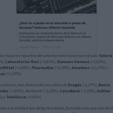
¿Qué va a pasar en el mercado a pesar de
Ucrania? Vaticina Alberto Iturralde
Analizamos el comportamiento de la bolsa en el
Consultorio Capital de Mercado Abierto con Alberto
Iturralde, analista independiente
Capital Radio /
/ 2022-01-24
los mayores repuntes del selectivo este lunes han estado:
Solaria
%),
Laboratorios Rovi
(+3,81%),
Siemens
Gamesa
(+3,02%),
orMittal
(+2,68%),
PharmaMar
(+2,39%),
Amadeus
(+2,37%) y
nox
(+1,95%).
 contrario, han destacado las caídas de
Enagás
(-2,17%),
Banco
nder
(-1,65%), Bankinter (-1,63%),
CaixaBank
(-1,18%),
Inditex
%) y
Telefónica
(-0,83%).
nto a la entidad que dirige Ana Botín, Iturralde cree que uno de l