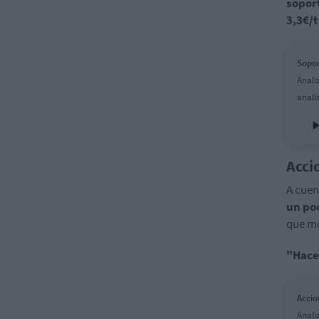
sopor
3,3€/t
Sopor
Anali
anali
Acci
A cuen
un po
que me
"Hace
Accio
Anali