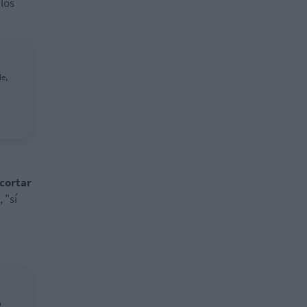
los
de,
ecortar
, "sí
o