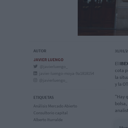
AUTOR
31/01/2
JAVIER LUENGO
El
IBE
@javierluengo_
cota p
javier-luengo-moya-9a1818154
la sit
@javierluengo_
y la O
"Hay q
ETIQUETAS
bolsa,
Análisis Mercado Abierto
analis
Consultorio capital
Alberto Iturralde
Situa