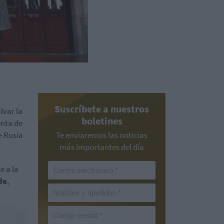
Suscríbete a nuestros
lvar la
boletines
enta de
e Rusia
Te enviaremos las noticias
más importantes del día
e a la
de
,