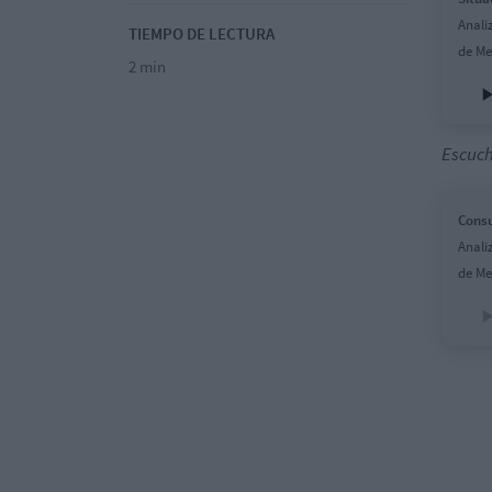
Anali
TIEMPO DE LECTURA
de Me
2 min
Escuch
Consu
Anali
de Me