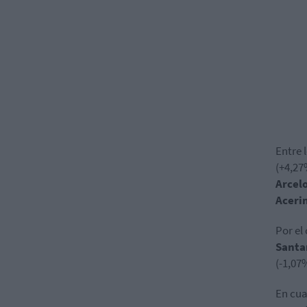
Entre 
(+4,27
Arcel
Aceri
Por el
Santa
(-1,07
En cua