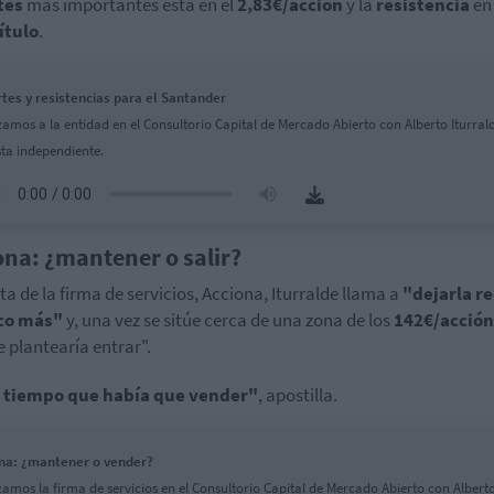
tes
más importantes está en el
2,83€/acción
y la
resistencia
en 
ítulo
.
tes y resistencias para el Santander
zamos a la entidad en el Consultorio Capital de Mercado Abierto con Alberto Iturral
sta independiente.
ona: ¿mantener o salir?
ta de la firma de servicios, Acciona, Iturralde llama a
"dejarla r
co más"
y, una vez se sitúe cerca de una zona de los
142€/acción
 plantearía entrar".
 tiempo que había que vender"
, apostilla.
na: ¿mantener o vender?
zamos la firma de servicios en el Consultorio Capital de Mercado Abierto con Albert