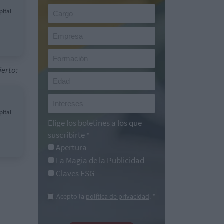
pital
ierto:
pital
Elige los boletines a los que
suscribirte
*
Apertura
La Magia de la Publicidad
Claves ESG
Acepto la
política de privacidad
. *