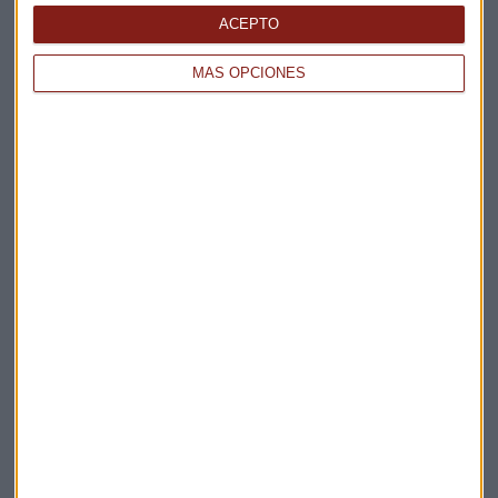
ACEPTO
MÁS OPCIONES
Elige los boletines a los que suscribirte
*
Apertura
La Magia de la Publicidad
Claves ESG
Acepto la
política de privacidad
. *
¡Suscribirme!