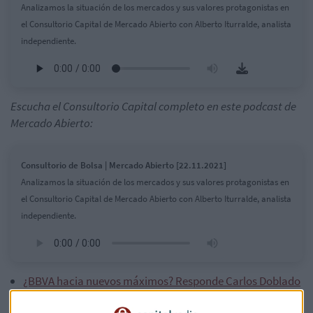
Analizamos la situación de los mercados y sus valores protagonistas en
el Consultorio Capital de Mercado Abierto con Alberto Iturralde, analista
independiente.
Escucha el Consultorio Capital completo en este podcast de
Mercado Abierto:
Consultorio de Bolsa | Mercado Abierto [22.11.2021]
Analizamos la situación de los mercados y sus valores protagonistas en
el Consultorio Capital de Mercado Abierto con Alberto Iturralde, analista
independiente.
¿BBVA hacia nuevos máximos? Responde Carlos Doblado
¿Hasta dónde hay que esperar con IAG? ¿Ya en BBVA?