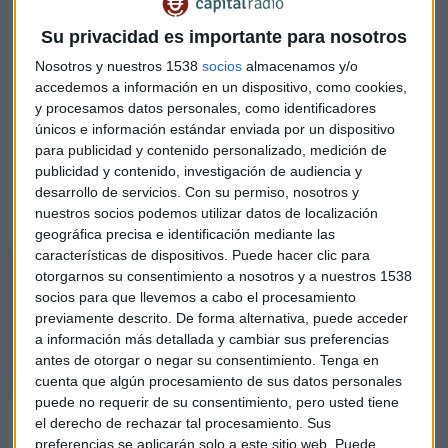
Responden los analistas
Su privacidad es importante para nosotros
Telefónica
, a consecuencia de la oferta pública de
Nosotros y nuestros 1538
socios
almacenamos y/o
adquisición lanzada por KKR sobre Telecom Italia, ha
accedemos a información en un dispositivo, como cookies,
ganado en la sesión sobre el 4,9% hasta firmar por encima
y procesamos datos personales, como identificadores
del nivel de los 4€/acción.
únicos e información estándar enviada por un dispositivo
para publicidad y contenido personalizado, medición de
"Para un
especulador
rápido me plantearía la salida, para
publicidad y contenido, investigación de audiencia y
uno más tranquilo, se puede estar todavía dentro", asegura
desarrollo de servicios.
Con su permiso, nosotros y
el analista.
nuestros socios podemos utilizar datos de localización
geográfica precisa e identificación mediante las
características de dispositivos. Puede hacer clic para
Pasos a seguir con Telefónica
otorgarnos su consentimiento a nosotros y a nuestros 1538
socios para que llevemos a cabo el procesamiento
Analizamos la firma de telecomunicaciones en el Consultorio Capital de
previamente descrito. De forma alternativa, puede acceder
Mercado Abierto con Alberto Iturralde, analista independiente.
a información más detallada y cambiar sus preferencias
antes de otorgar o negar su consentimiento.
Tenga en
cuenta que algún procesamiento de sus datos personales
puede no requerir de su consentimiento, pero usted tiene
En el resto del selectivo español los movimientos han ido en
el derecho de rechazar tal procesamiento. Sus
varias direcciones. Ante los miedos por nuevos
preferencias se aplicarán solo a este sitio web. Puede