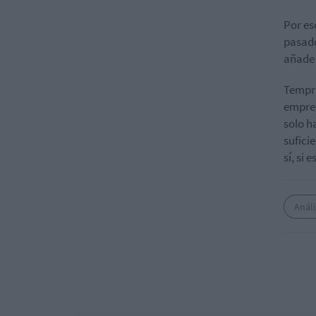
Por es
pasado
añade 
Tempra
empres
solo h
sufici
sí, si 
Anál