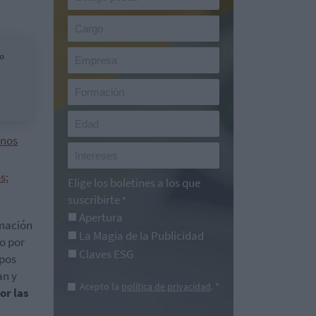
no
unos
s;
Elige los boletines a los que
suscribirte
*
Apertura
amación
La Magia de la Publicidad
 o por
Claves ESG
rpos
an y
Acepto la
política de privacidad
. *
or las