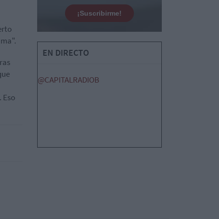
¡Suscribirme!
erto
ima".
EN DIRECTO
ras
que
@CAPITALRADIOB
. Eso