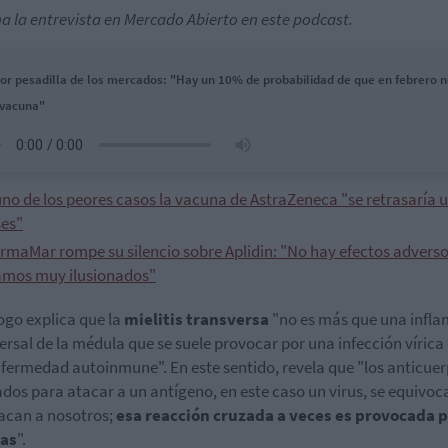
a la entrevista en Mercado Abierto en este podcast.
or pesadilla de los mercados: "Hay un 10% de probabilidad de que en febrero 
 vacuna"
uno de los peores casos la vacuna de AstraZeneca "se retrasaría 
es"
rmaMar rompe su silencio sobre Aplidin: "No hay efectos adverso
amos muy ilusionados"
logo explica que la
mielitis transversa
"no es más que una infl
ersal de la médula que se suele provocar por una infección vírica
fermedad autoinmune". En este sentido, revela que "los anticue
dos para atacar a un antígeno, en este caso un virus, se equivoc
acan a nosotros;
esa reacción cruzada a veces es provocada p
as
".