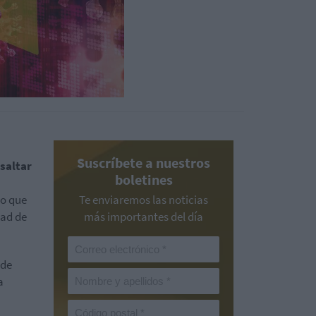
Suscríbete a nuestros
saltar
boletines
so que
Te enviaremos las noticias
dad de
más importantes del día
 de
a