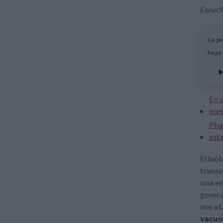
Escuch
La pe
haya
En 
mes
Pha
est
El bió
transv
una en
genera
nos at
vacun