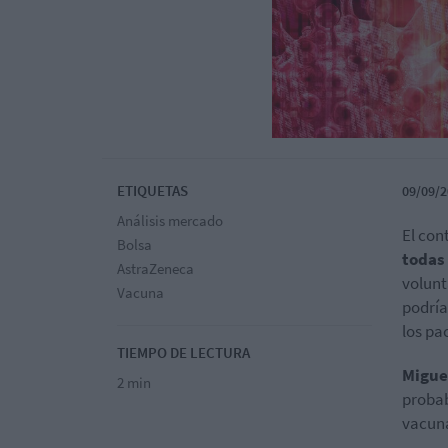
ETIQUETAS
09/09/2
Análisis mercado
El con
Bolsa
todas
AstraZeneca
volunt
Vacuna
podría
los pa
TIEMPO DE LECTURA
Migue
2 min
probab
vacuna