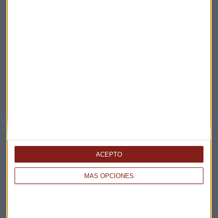
Suscríbete a nuestros boletines
Te enviaremos las noticias más importantes del día
ACEPTO
MÁS OPCIONES
Elige los boletines a los que suscribirte
*