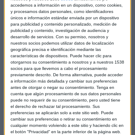
accedemos a información en un dispositivo, como cookies,
y procesamos datos personales, como identificadores
únicos e información estándar enviada por un dispositivo
para publicidad y contenido personalizado, medición de
publicidad y contenido, investigación de audiencia y
desarrollo de servicios.
Con su permiso, nosotros y
nuestros socios podemos utilizar datos de localización
geográfica precisa e identificación mediante las
características de dispositivos. Puede hacer clic para
otorgarnos su consentimiento a nosotros y a nuestros 1538
socios para que llevemos a cabo el procesamiento
Las bolsas cotizarán los resultados de
previamente descrito. De forma alternativa, puede acceder
Santander, UBS o Nestlé
a información más detallada y cambiar sus preferencias
Los futuros europeos apuntan a bajadas en torno a
un 0,2%, a una hora de la apertura
antes de otorgar o negar su consentimiento.
Tenga en
cuenta que algún procesamiento de sus datos personales
Capital Radio
/ 2023-04-25
puede no requerir de su consentimiento, pero usted tiene
OHL
se ha puesto "peligroso". Pese a que tiene un soporte
el derecho de rechazar tal procesamiento. Sus
en
0,48 euros
, según Moro: "no ha lugar a que alcance esos
preferencias se aplicarán solo a este sitio web. Puede
niveles". De hecho, el analista invita a deshacer la posición
cambiar sus preferencias o retirar su consentimiento en
con precios de cierre por debajo de
0,51 euros/acción
.
cualquier momento volviendo a este sitio y haciendo clic en
el botón "Privacidad" en la parte inferior de la página web.