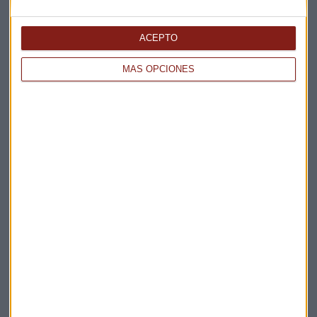
ACEPTO
MÁS OPCIONES
Elige los boletines a los que suscribirte
*
Apertura
La Magia de la Publicidad
Claves ESG
Acepto la
política de privacidad
. *