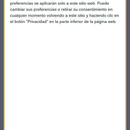
preferencias se aplicarán solo a este sitio web. Puede
cambiar sus preferencias o retirar su consentimiento en
Así reparte miles de millones EEUU en Defensa
cualquier momento volviendo a este sitio y haciendo clic en
y Chips
el botón "Privacidad" en la parte inferior de la página web.
Lockheed Martin gana contrato de 17.000 millones
para interceptar misiles balísticos y Samsung, TSMC
e Intel reciben subvenciones de Chips Act
Capital Radio
/ 2024-04-16
Fiebre del oro, ¿se va a 2.700 o a 4.000
dólares?