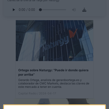
Claves de la oferta de Taqa por Naturgy
Ortega sobre Naturgy: "Puede ir donde quiera
por arriba"
Gerardo Ortega, analista de gerardoortega.es y
colaborador de CMC Markets, destaca las claves de
este mercado a tener en cuenta.
Capital Radio
/ 2024-04-17