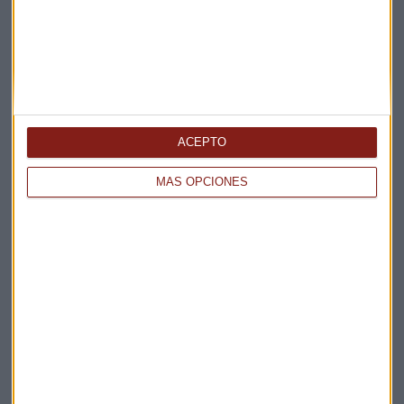
Deuda reino unido
Kwasi Kwarteng
Liz Truss
Bank of England
ACEPTO
MÁS OPCIONES
Suscríbete a nuestros boletines
Te enviaremos las noticias más importantes del día