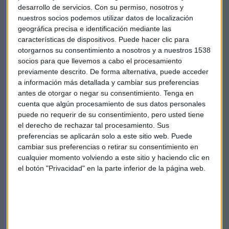
Mirando a la oposición
desarrollo de servicios.
Con su permiso, nosotros y
nuestros socios podemos utilizar datos de localización
Decía que no se iba a ningún lado y hoy que le pedían que se
geográfica precisa e identificación mediante las
echara a un lado. A Liz Truss le da pena. Dice que son
características de dispositivos. Puede hacer clic para
amigos, pero lo toma como cabeza de turco y pone al
otorgarnos su consentimiento a nosotros y a nuestros 1538
exsecretario de Sanidad y Asuntos Exteriores - con los
socios para que llevemos a cabo el procesamiento
gobiernos de David Cameron y Theresa May -
Jeremy
Hunt
previamente descrito. De forma alternativa, puede acceder
para que arregle al país.
a información más detallada y cambiar sus preferencias
antes de otorgar o negar su consentimiento.
Tenga en
cuenta que algún procesamiento de sus datos personales
Dice que llevará a
finales de mes un paquete
puede no requerir de su consentimiento, pero usted tiene
presupuestario
que, de momento, sabemos que
el derecho de rechazar tal procesamiento. Sus
contemplará la bajada de impuestos que está determinada
preferencias se aplicarán solo a este sitio web. Puede
a llevar a cabo. También, para relajar a todos dice que en
cambiar sus preferencias o retirar su consentimiento en
abril seguirá la estela de Boris Johnson y subirá el impuesto
cualquier momento volviendo a este sitio y haciendo clic en
de sociedades del 19% al 25% en abril.
el botón "Privacidad" en la parte inferior de la página web.
Así es como han ido pasando los días de crisis. Es el segundo
gran recorte de impuestos en tres semanas después de que
el gobierno confirmara que no seguiría adelante con un plan
para eliminar la tasa máxima de 45% del impuesto sobre la