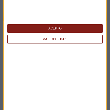
Acepto la
política de privacidad
. *
¡Suscribirme!
ACEPTO
EN DIRECTO
MÁS OPCIONES
@CAPITALRADIOB
NOTICIAS RELACIONADAS