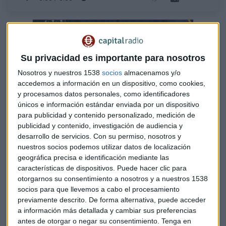
Su privacidad es importante para nosotros
Nosotros y nuestros 1538
socios
almacenamos y/o
accedemos a información en un dispositivo, como cookies,
y procesamos datos personales, como identificadores
únicos e información estándar enviada por un dispositivo
para publicidad y contenido personalizado, medición de
publicidad y contenido, investigación de audiencia y
desarrollo de servicios.
Con su permiso, nosotros y
El "bofetón" de Powell a los inversores y el
nuestros socios podemos utilizar datos de localización
otoño "doloroso"
geográfica precisa e identificación mediante las
Al toque de campana analizamos la situación del
características de dispositivos. Puede hacer clic para
mercado estadounidense con Rafael Ojeda, analista
otorgarnos su consentimiento a nosotros y a nuestros 1538
de Fortage Fund y Marc Ribes, de Blackbird Bank
socios para que llevemos a cabo el procesamiento
Capital Radio /
/ 2022-08-29
previamente descrito. De forma alternativa, puede acceder
Ligera reducción del
déficit de la balanza comercial
de
a información más detallada y cambiar sus preferencias
agosto que se queda finalmente en los 87.300 millones de
antes de otorgar o negar su consentimiento.
Tenga en