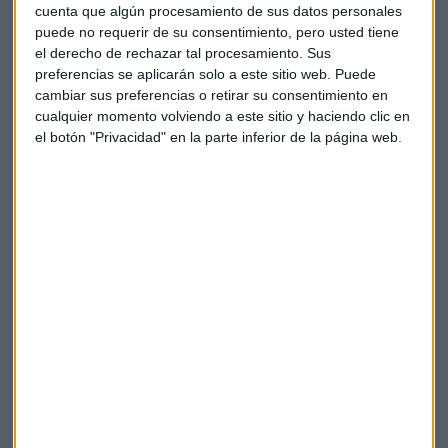
cuenta que algún procesamiento de sus datos personales
dólares frente a los más de 89.000 millones del mes de julio.
puede no requerir de su consentimiento, pero usted tiene
Mientras, los inventarios al por mayor crecen más de lo
el derecho de rechazar tal procesamiento. Sus
esperado para agosto que suman sobre el 1,3% con
preferencias se aplicarán solo a este sitio web. Puede
minoristas en agosto que rebotan en el 1,4% y que firman
cambiar sus preferencias o retirar su consentimiento en
por encima de las estimaciones del mercado.
cualquier momento volviendo a este sitio y haciendo clic en
el botón "Privacidad" en la parte inferior de la página web.
"Lo que nos muestran en general mirando a todos los datos
es que
en la situación económica algo está sucediendo
",
asegura el analista.
Biogen despunta
Biogen y Eisai aseguran que su fármaco frena el
deterioro cognitivo en el alzhéimer
. Las dos compañías
buscarán la aprobación del compuesto en el primer
trimestre de 2023 tras proclamar el éxito de sus ensayos
clínicos.
El
lecanemab
ya está siendo revisado por los organismos