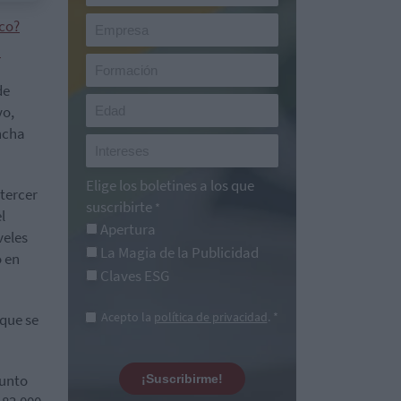
oco?
"
de
vo,
ncha
Elige los boletines a los que
 tercer
suscribirte
*
l
Apertura
veles
La Magia de la Publicidad
o en
Claves ESG
Acepto la
política de privacidad
. *
 que se
punto
¡Suscribirme!