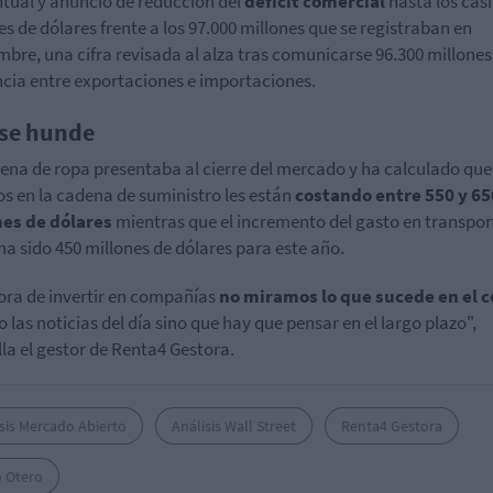
tual y anuncio de reducción del
déficit comercial
hasta los casi
es de dólares frente a los 97.000 millones que se registraban en
mbre, una cifra revisada al alza tras comunicarse 96.300 millones
ncia entre exportaciones e importaciones.
se hunde
ena de ropa presentaba al cierre del mercado y ha calculado que
os en la cadena de suministro les están
costando entre 550 y 65
nes de dólares
mientras que el incremento del gasto en transpor
ha sido 450 millones de dólares para este año.
hora de invertir en compañías
no miramos lo que sucede en el c
o las noticias del día sino que hay que pensar en el largo plazo",
lla el gestor de Renta4 Gestora.
sis Mercado Abierto
Análisis Wall Street
Renta4 Gestora
o Otero