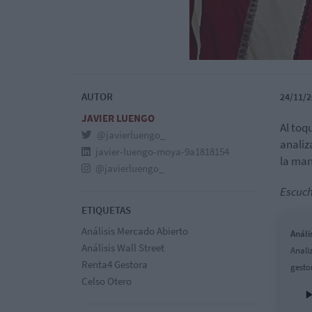
AUTOR
24/11/2
JAVIER LUENGO
Al toq
@javierluengo_
analiz
javier-luengo-moya-9a1818154
la ma
@javierluengo_
Escuch
ETIQUETAS
Análisis Mercado Abierto
Análi
Análisis Wall Street
Anali
Renta4 Gestora
gesto
Celso Otero