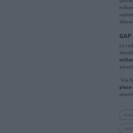
porcen
millon
septie
difere
GAP 
La cad
desafí
millo
aéreo 
"A la 
plazo
aposti
Análi
Cels