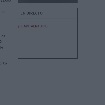
 83.000
 de
EN DIRECTO
@CAPITALRADIOB
 los
0
te
orto