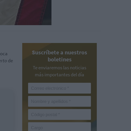
Suscríbete a nuestros
toca
boletines
erto
de
Te enviaremos las noticias
más importantes del día