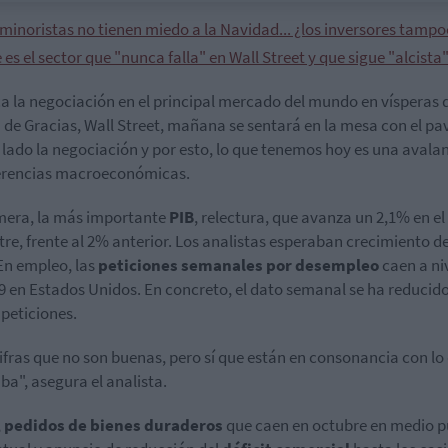
 minoristas no tienen miedo a la Navidad... ¿los inversores tamp
 es el sector que "nunca falla" en Wall Street y que sigue "alcista
a la negociación en el principal mercado del mundo en vísperas 
 de Gracias, Wall Street, mañana se sentará en la mesa con el pa
 lado la negociación y por esto, lo que tenemos hoy es una avala
erencias macroeconómicas.
mera, la más importante
PIB
, relectura, que avanza un 2,1% en el
tre, frente al 2% anterior. Los analistas esperaban crecimiento de
En empleo, las
peticiones semanales por desempleo
caen a ni
9 en Estados Unidos. En concreto, el dato semanal se ha reducid
 peticiones.
ifras que no son buenas, pero sí que están en consonancia con lo
ba", asegura el analista.
,
pedidos de bienes duraderos
que caen en octubre en medio 