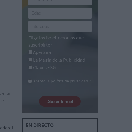
Elige los boletines a los que
suscribirte
*
Apertura
La Magia de la Publicidad
Claves ESG
Acepto la
política de privacidad
. *
senso
de
¡Suscribirme!
EN DIRECTO
Federal