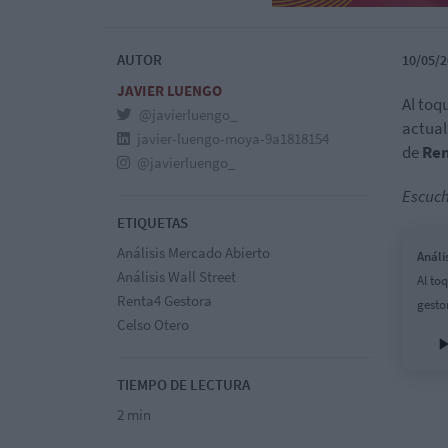
AUTOR
10/05/2
JAVIER LUENGO
Al to
@javierluengo_
actual
javier-luengo-moya-9a1818154
de
Ren
@javierluengo_
Escuch
ETIQUETAS
Análisis Mercado Abierto
Análi
Análisis Wall Street
Al to
Renta4 Gestora
gesto
Celso Otero
TIEMPO DE LECTURA
2 min