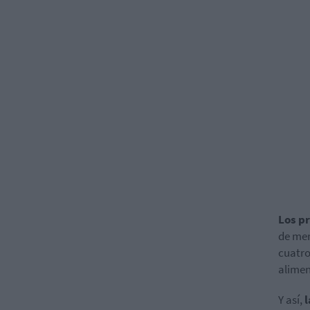
Los pr
de mer
cuatro
alimen
Y así,
l