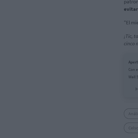
patron
evitar
"El mi
¡Tic, 
cinco 
Apert
Con e
Wall 
Análi
Cels