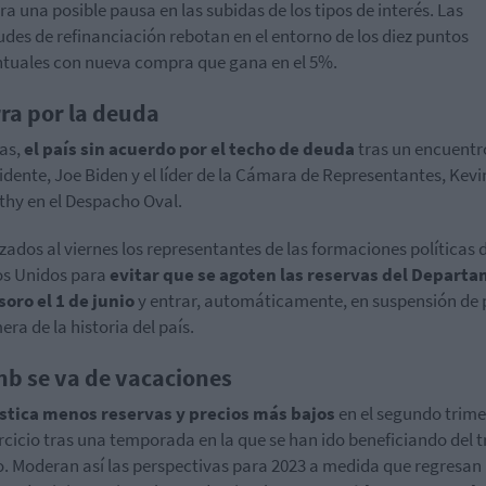
ra una posible pausa en las subidas de los tipos de interés. Las
tudes de refinanciación rebotan en el entorno de los diez puntos
tuales con nueva compra que gana en el 5%.
ra por la deuda
as,
el país sin acuerdo por el techo de deuda
tras un encuentr
sidente, Joe Biden y el líder de la Cámara de Representantes, Kevi
hy en el Despacho Oval.
ados al viernes los representantes de las formaciones políticas 
os Unidos para
evitar que se agoten las reservas del Depart
soro el 1 de junio
y entrar, automáticamente, en suspensión de 
era de la historia del país.
nb se va de vacaciones
stica menos reservas y precios más bajos
en el segundo trime
ercicio tras una temporada en la que se han ido beneficiando del 
o. Moderan así las perspectivas para 2023 a medida que regresan 