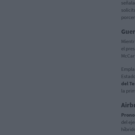
señala
solici
porcen
Guer
Mientr
el pre
McCart
Emplaz
Estad
del Te
la prim
Airb
Prono
del ej
híbrid