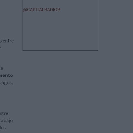
@CAPITALRADIOB
o entre
n
de
amento
pagos,
stre
trabajo
los