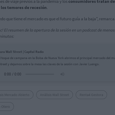
es de viaje previos a la pandemia y los
consumidores tratan de
 los temores de recesión
.
edo que tiene el mercado es que el futuro guía a la baja", remarca
tac! El resumen de la apertura de la sesión en un podcast de menos
minutos:
ura Wall Street | Capital Radio
l toque de campana en la Bolsa de Nueva York abrimos el principal mercado del m
Street y dejamos sobre la mesa las claves de la sesión con Javier Luengo.
sis Mercado Abierto
Análisis Wall Street
Renta4 Gestora
o Otero