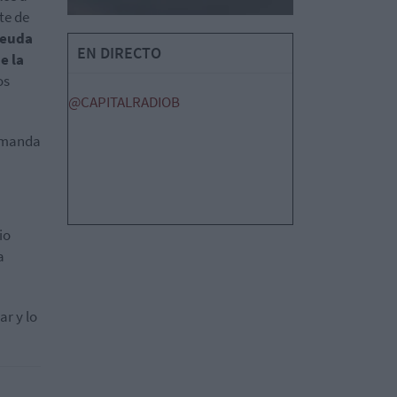
te de
euda
EN DIRECTO
e la
os
@CAPITALRADIOB
demanda
io
a
r y lo