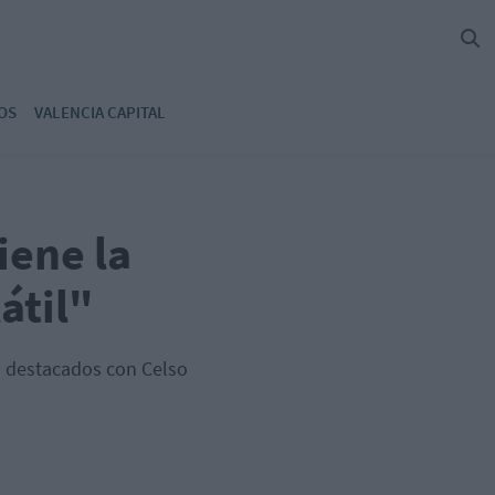
OS
VALENCIA CAPITAL
iene la
átil"
s destacados con Celso