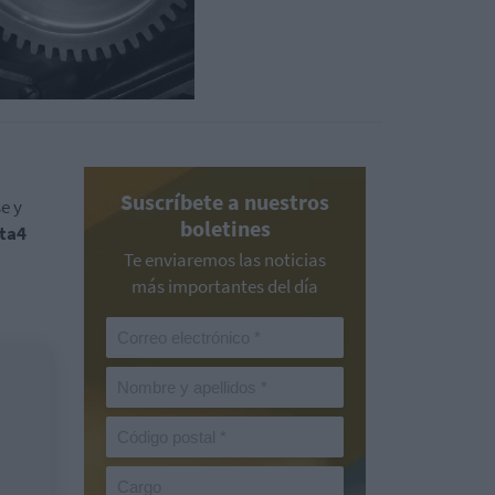
Suscríbete a nuestros
e y
boletines
ta4
Te enviaremos las noticias
más importantes del día