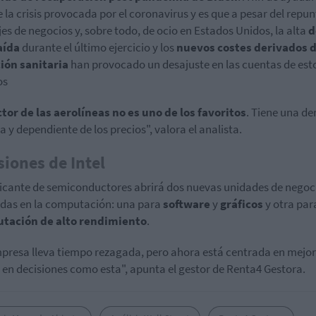
de la crisis provocada por el coronavirus y es que a pesar del repun
ajes de negocios y, sobre todo, de ocio en Estados Unidos, la alta
d
aída
durante el último ejercicio y los
nuevos costes derivados d
ción sanitaria
han provocado un desajuste en las cuentas de est
os
ctor de las aerolíneas no es uno de los favoritos
. Tiene una 
ca y dependiente de los precios", valora el analista.
siones de Intel
ricante de semiconductores abrirá dos nuevas unidades de negoc
das en la computación: una para
software
y
gráficos
y otra par
tación de alto rendimiento
.
presa lleva tiempo rezagada, pero ahora está centrada en mejora
en decisiones como esta", apunta el gestor de Renta4 Gestora.