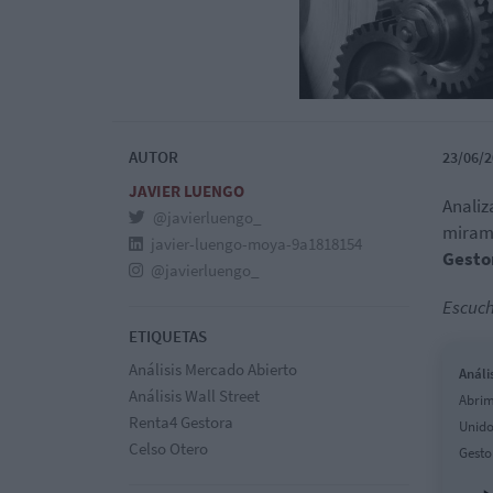
AUTOR
23/06/2
JAVIER LUENGO
Anali
@javierluengo_
miramo
javier-luengo-moya-9a1818154
Gesto
@javierluengo_
Escuch
ETIQUETAS
Análisis Mercado Abierto
Análi
Análisis Wall Street
Abrim
Renta4 Gestora
Unido
Celso Otero
Gesto