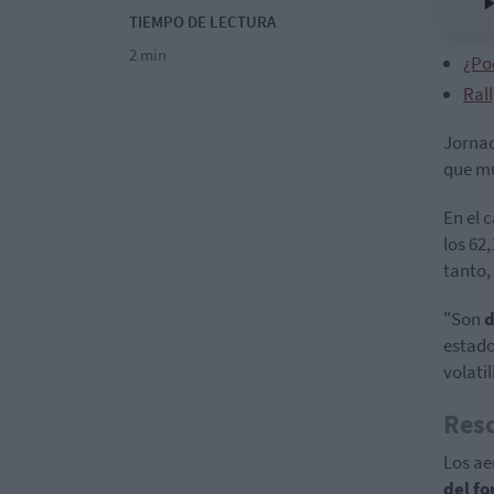
TIEMPO DE LECTURA
2 min
¿Po
Rall
Jornad
que mu
En el 
los 62
tanto,
"Son
d
estado
volatil
Resc
Los ae
del f