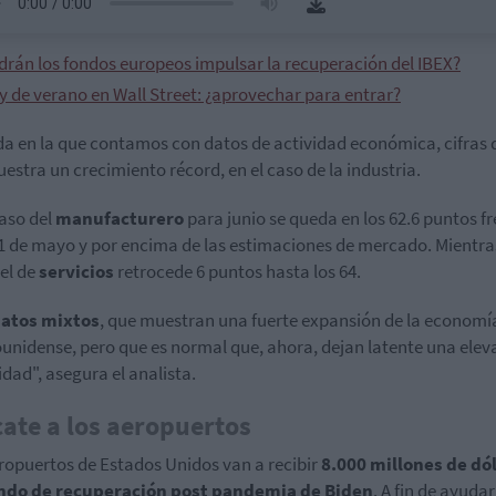
drán los fondos europeos impulsar la recuperación del IBEX?
y de verano en Wall Street: ¿aprovechar para entrar?
a en la que contamos con datos de actividad económica, cifras 
estra un crecimiento récord, en el caso de la industria.
caso del
manufacturero
para junio se queda en los 62.6 puntos fr
,1 de mayo y por encima de las estimaciones de mercado. Mientra
 el de
servicios
retrocede 6 puntos hasta los 64.
atos mixtos
, que muestran una fuerte expansión de la economí
unidense, pero que es normal que, ahora, dejan latente una ele
idad", asegura el analista.
ate a los aeropuertos
ropuertos de Estados Unidos van a recibir
8.000 millones de dó
ondo de recuperación post pandemia de Biden
. A fin de ayudar