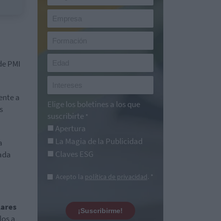
de PMI
ente a
Elige los boletines a los que
s
suscribirte
*
Apertura
La Magia de la Publicidad
a
Claves ESG
vada
Acepto la
política de privacidad
. *
lares
¡Suscribirme!
los a