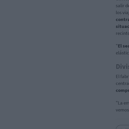
salir 
los vi
contr
situa
recint
"
El se
elásti
Divi
El fab
centra
compu
"La em
vemos 