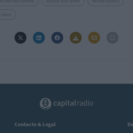
sis Mercado Abierto
Análisis Wall Street
Renta4 Gestora
o Otero
Contacto & Legal
De