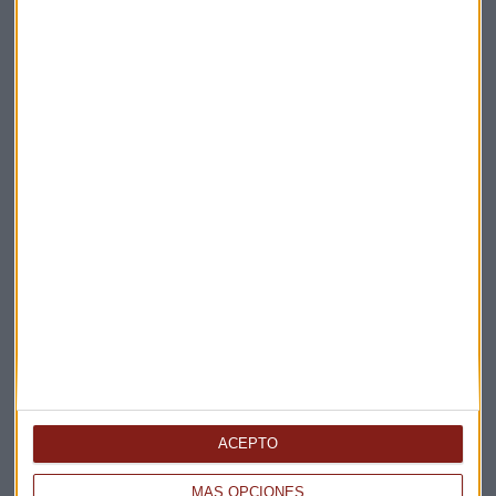
Elige los boletines a los que suscribirte
*
Apertura
La Magia de la Publicidad
Claves ESG
ACEPTO
Acepto la
política de privacidad
. *
MÁS OPCIONES