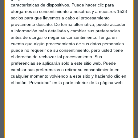
niveles prepandemia
en noviembre extendiendo la
características de dispositivos. Puede hacer clic para
normalización al consumo durante los últimos dos años. En
otorgarnos su consentimiento a nosotros y a nuestros 1538
socios para que llevemos a cabo el procesamiento
términos intermensuales el rebote se queda sobre el,25%
previamente descrito. De forma alternativa, puede acceder
hasta os 443.000 millones de dólares, esto es un 15,1% más
a información más detallada y cambiar sus preferencias
que hace un año.
antes de otorgar o negar su consentimiento.
Tenga en
cuenta que algún procesamiento de sus datos personales
Todo con un índice del
mercado inmobiliario NAHB
que
puede no requerir de su consentimiento, pero usted tiene
firma en el enésimo mes del ejercicio por debajo de
el derecho de rechazar tal procesamiento. Sus
expectativas y lecturas anteriores sobre los
31 enteros.
preferencias se aplicarán solo a este sitio web. Puede
cambiar sus preferencias o retirar su consentimiento en
"El
foco de los inversores
tendrá que estar en lo que hagan
cualquier momento volviendo a este sitio y haciendo clic en
el botón "Privacidad" en la parte inferior de la página web.
algunas
materias primas
y la rentabilidad del mercado de
la
renta fija
", apunta el analista quien apuesta por la
tranquilidad en las jornadas que restan del ejercicio de 2022.
Problemas para Meta
Bruselas acusa a Meta de abuso de posición dominante
en Facebook Marketplace
. Competencia cree que la
empresa de Mark Zuckerberg está “imponiendo condiciones