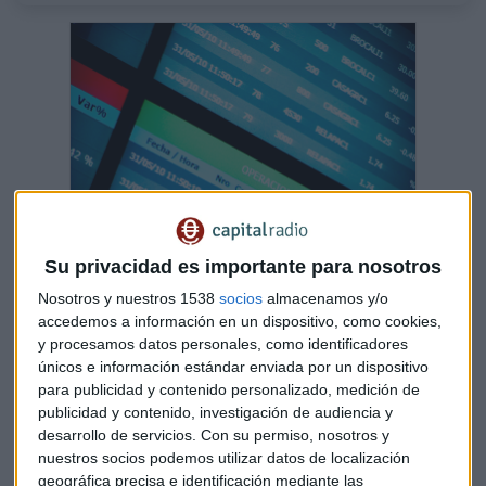
Su privacidad es importante para nosotros
Nosotros y nuestros 1538
socios
almacenamos y/o
accedemos a información en un dispositivo, como cookies,
El orden de subidas y bajadas en el mercado
es claro, ¿quién es el próximo?
y procesamos datos personales, como identificadores
Día de la Independencia en la principal referencia
únicos e información estándar enviada por un dispositivo
bursátil del planeta que, aun en festivo, no descansa
para publicidad y contenido personalizado, medición de
y analizamos con Ricardo González, gestor de GPM
y autor de "El Código de Wall Street"
publicidad y contenido, investigación de audiencia y
desarrollo de servicios.
Con su permiso, nosotros y
Capital Radio /
/ 2022-07-04
nuestros socios podemos utilizar datos de localización
El
consumo de las tarjetas de crédito se acercan a los
geográfica precisa e identificación mediante las