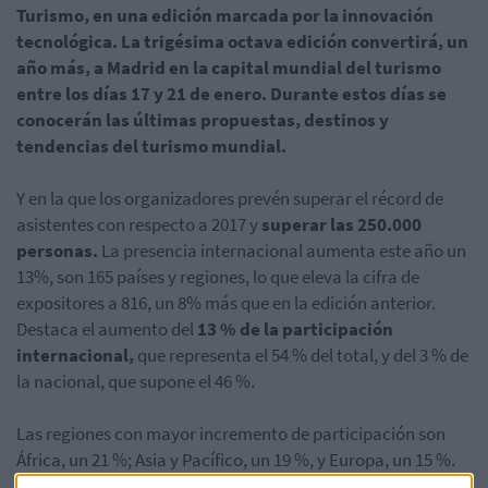
Turismo, en una edición marcada por la innovación
tecnológica. La trigésima octava edición convertirá, un
año más, a Madrid en la capital mundial del turismo
entre los días 17 y 21 de enero. Durante estos días se
conocerán las últimas propuestas, destinos y
tendencias del turismo mundial.
Y en la que los organizadores prevén superar el récord de
asistentes con respecto a 2017 y
superar las 250.000
personas.
La presencia internacional aumenta este año un
13%, son 165 países y regiones, lo que eleva la cifra de
expositores a 816, un 8% más que en la edición anterior.
Destaca el aumento del
13 % de la participación
internacional,
que representa el 54 % del total, y del 3 % de
la nacional, que supone el 46 %.
Las regiones con mayor incremento de participación son
África, un 21 %; Asia y Pacífico, un 19 %, y Europa, un 15 %.
Además, estarán presentes por primera vez Siria, Santo