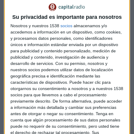
Tomé y Príncipe, Bangladesh y Bosnia Herzegovina y se
incorporan a la oferta internacional Azerbaiyán, Bielorrusia,
Su privacidad es importante para nosotros
Bolivia, Ecuador, Guinea Ecuatorial, Letonia, Mauricio,
Nosotros y nuestros 1538
socios
almacenamos y/o
Puerto Rico y Ucrania, países que ya habían participado a
accedemos a información en un dispositivo, como cookies,
través de empresas de sus territorios y que ahora vuelven a
y procesamos datos personales, como identificadores
Fitur con representación oficial.
únicos e información estándar enviada por un dispositivo
para publicidad y contenido personalizado, medición de
Este año, I
ndia es el país invitado
y, también, el país
publicidad y contenido, investigación de audiencia y
asiático con mayor presencia en la feria. Bajo el eslogan
desarrollo de servicios.
Con su permiso, nosotros y
nuestros socios podemos utilizar datos de localización
'Incredible India', el subcontinente es uno de los cinco
geográfica precisa e identificación mediante las
primeros países con mayor participación, al aumentar sus
características de dispositivos. Puede hacer clic para
representantes un 35% respecto a la última edición.
otorgarnos su consentimiento a nosotros y a nuestros 1538
socios para que llevemos a cabo el procesamiento
La tecnología
cobra un papel de especial relevancia en la
previamente descrito. De forma alternativa, puede acceder
trigésimo octava edición, con la exposición la
"Feria
a información más detallada y cambiar sus preferencias
Aumentada"
, donde los visitantes podrán probar nuevas
antes de otorgar o negar su consentimiento.
Tenga en
cuenta que algún procesamiento de sus datos personales
experiencias turísticas a través de la realidad virtual con el
puede no requerir de su consentimiento, pero usted tiene
uso de tecnología 5G.
el derecho de rechazar tal procesamiento. Sus