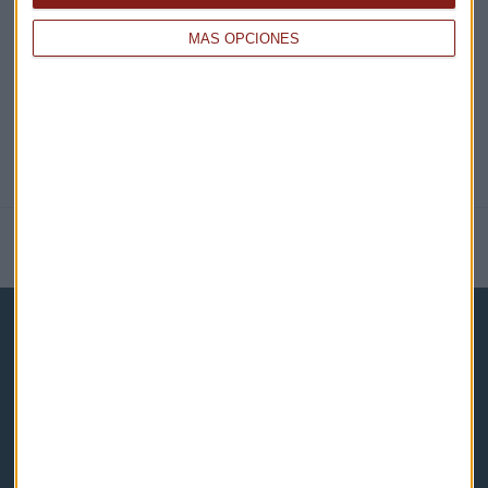
@CAPITALRADIOB
MÁS OPCIONES
NOTICIAS RELACIONADAS
Capital Radio