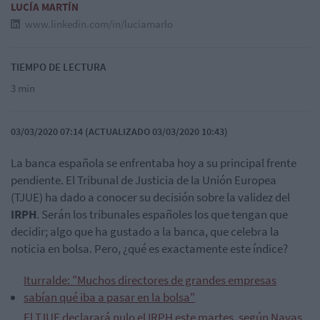
LUCÍA MARTÍN
www.linkedin.com/in/luciamarlo
TIEMPO DE LECTURA
3 min
03/03/2020 07:14 (ACTUALIZADO 03/03/2020 10:43)
La banca española se enfrentaba hoy a su principal frente
pendiente. El Tribunal de Justicia de la Unión Europea
(TJUE) ha dado a conocer su decisión sobre la validez del
IRPH
. Serán los tribunales españoles los que tengan que
decidir; algo que ha gustado a la banca, que celebra la
noticia en bolsa. Pero, ¿qué es exactamente este índice?
Iturralde: "Muchos directores de grandes empresas
sabían qué iba a pasar en la bolsa"
El TJUE declarará nulo el IRPH este martes, según Navas