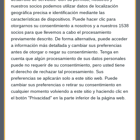
Según aclara, las entidades no definen los índices de
nuestros socios podemos utilizar datos de localización
referencia. El IPRH es un índice oficial, elaborado por
el
geográfica precisa e identificación mediante las
Banco de España
y publicado mensualmente en el BOE.
características de dispositivos. Puede hacer clic para
otorgarnos su consentimiento a nosotros y a nuestros 1538
La polémica por su uso como índice principal se
socios para que llevemos a cabo el procesamiento
previamente descrito. De forma alternativa, puede acceder
desencadenó entre 2013 y 2016, cuando se estabilizó en
a información más detallada y cambiar sus preferencias
valores próximos al 2%. Esto dejaba a los clientes con IRPH
antes de otorgar o negar su consentimiento.
Tenga en
en una situación de desigualdad respecto a los hipotecados
cuenta que algún procesamiento de sus datos personales
con Euríbor.
puede no requerir de su consentimiento, pero usted tiene
el derecho de rechazar tal procesamiento. Sus
Algunos clientes no sabían que tenían este índice o cómo
preferencias se aplicarán solo a este sitio web. Puede
funcionaba. Al bajar el Euríbor, pensaban que su hipoteca
cambiar sus preferencias o retirar su consentimiento en
también bajaría, pero no lo hizo.
cualquier momento volviendo a este sitio y haciendo clic en
el botón "Privacidad" en la parte inferior de la página web.
Un impacto de hasta 44.000 millones
Los consumidores comenzaron a solicitar entonces al
Banco de España la nulidad del IRPH. Llegó a
los
tribunales de todo el país
, con diferente grado de éxito.