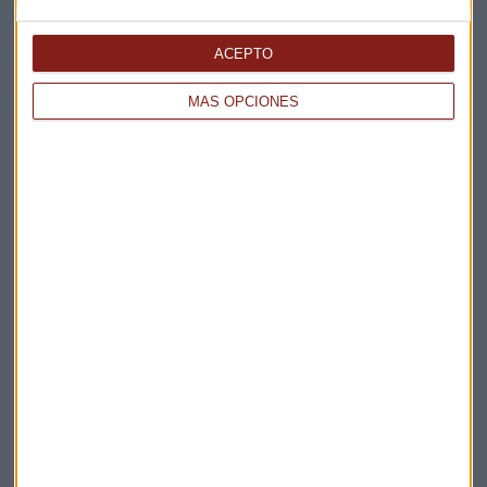
Elige los boletines a los que suscribirte
*
Apertura
ACEPTO
La Magia de la Publicidad
Claves ESG
MÁS OPCIONES
Acepto la
política de privacidad
. *
¡Suscribirme!
EN DIRECTO
@CAPITALRADIOB