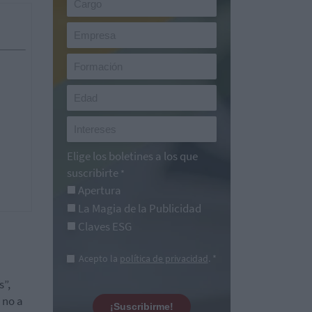
Elige los boletines a los que
suscribirte
*
Apertura
La Magia de la Publicidad
Claves ESG
Acepto la
política de privacidad
. *
s”,
 no a
¡Suscribirme!