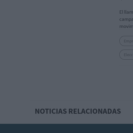
El lla
campa
movimi
Empr
Elecc
NOTICIAS RELACIONADAS