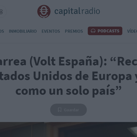
PODCASTS
OS
INMOBILIARIO
EVENTOS
PREMIOS
VÍDE
rrea (Volt España): “R
tados Unidos de Europa 
como un solo país”
Guardar