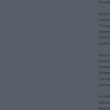
la con
En el 
materi
“Propo
superm
al BCE
explic
Para s
Grecia
armoni
bloque
y la e
conver
En def
actuem
que se