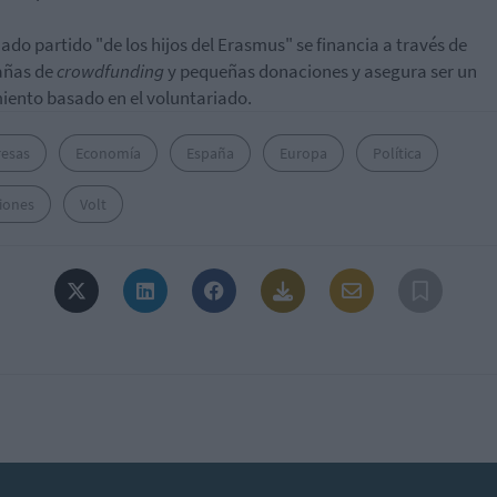
mado partido "de los hijos del Erasmus" se financia a través de
ñas de
crowdfunding
y pequeñas donaciones y asegura ser un
ento basado en el voluntariado.
esas
Economía
España
Europa
Política
iones
Volt