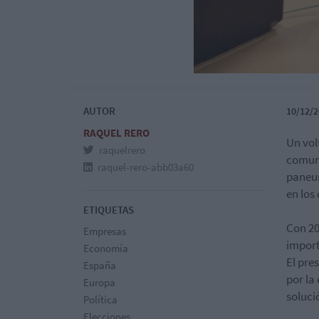
AUTOR
10/12/2
RAQUEL RERO
Un vol
raquelrero
comuni
raquel-rero-abb03a60
paneur
en los
ETIQUETAS
Con 20
Empresas
import
Economía
El pre
España
por la
Europa
soluci
Política
Elecciones