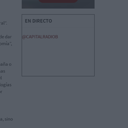
EN DIRECTO
al”.
de dar
@CAPITALRADIOB
omía”,
paña o
sas
l
logías
or
a, sino