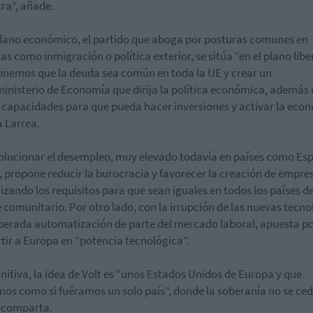
tra”, añade.
plano económico, el partido que aboga por posturas comunes en
as como inmigración o política exterior, se sitúa “en el plano liber
nemos que la deuda sea común en toda la UE y crear un
inisterio de Economía que dirija la política económica, además 
 capacidades para que pueda hacer inversiones y activar la econ
a Larrea.
olucionar el desempleo, muy elevado todavía en países como Es
, propone reducir la burocracia y favorecer la creación de empre
zando los requisitos para que sean iguales en todos los países de
 comunitario. Por otro lado, con la irrupción de las nuevas tecno
sperada automatización de parte del mercado laboral, apuesta p
tir a Europa en “potencia tecnológica”.
initiva, la idea de Volt es “unos Estados Unidos de Europa y que
os como si fuéramos un solo país”, donde la soberanía no se ced
 comparta.