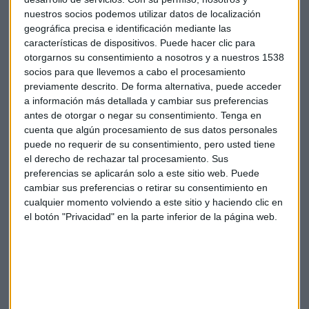
compañeros lo ven igual".
nuestros socios podemos utilizar datos de localización
geográfica precisa e identificación mediante las
Pero no escapa a nadie que Aguado se va tras un duro golpe
características de dispositivos. Puede hacer clic para
otorgarnos su consentimiento a nosotros y a nuestros 1538
en la Comunidad de Madrid. Pasa
de ser vicepresidente, a
socios para que llevemos a cabo el procesamiento
dimitir de todos sus cargos orgánicos
dentro de
previamente descrito. De forma alternativa, puede acceder
Ciudadanos: como presidente del partido en la Comunidad
a información más detallada y cambiar sus preferencias
de Madrid y como miembro de la dirección nacional en dos
antes de otorgar o negar su consentimiento.
Tenga en
de sus comités.
cuenta que algún procesamiento de sus datos personales
puede no requerir de su consentimiento, pero usted tiene
Tampoco acepta, por lo tanto, el encargo de Inés Arrimadas
el derecho de rechazar tal procesamiento. Sus
de organizar la convención nacional del partido en el mes de
preferencias se aplicarán solo a este sitio web. Puede
cambiar sus preferencias o retirar su consentimiento en
julio, la importante cumbre que quiere servir de trampolín
cualquier momento volviendo a este sitio y haciendo clic en
para relanzar el proyecto´.
el botón "Privacidad" en la parte inferior de la página web.
Reflotar el proyecto
Sobre esa convención que
Ciudadanos va a celebrar en el
mes de julio, Díaz reconoce que deben ser autocríticos.
"Tenemos que repensar cómo hemos planteado algunas