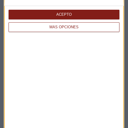
Elige los boletines a los que suscribirte
*
Apertura
ACEPTO
La Magia de la Publicidad
MÁS OPCIONES
Claves ESG
Acepto la
política de privacidad
. *
¡Suscribirme!
EN DIRECTO
@CAPITALRADIOB