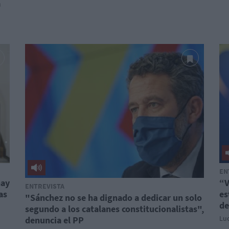
a
EN
hay
“V
ENTREVISTA
as
es
"Sánchez no se ha dignado a dedicar un solo
de
segundo a los catalanes constitucionalistas",
Luc
denuncia el PP