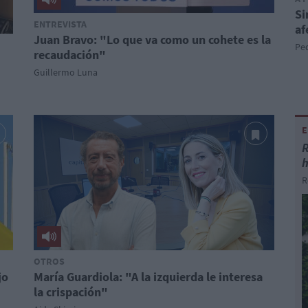
Si
ENTREVISTA
af
Juan Bravo: "Lo que va como un cohete es la
Pe
recaudación"
Guillermo Luna
E
R
R
OTROS
jo
María Guardiola: "A la izquierda le interesa
la crispación"