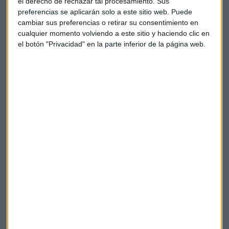
el derecho de rechazar tal procesamiento. Sus
Al mismo tiempo, el
Banco de Inglaterra
advierte de que es
preferencias se aplicarán solo a este sitio web. Puede
más que probable que el país se enfrente a la recesión más
cambiar sus preferencias o retirar su consentimiento en
larga de su historia, después de
subir las tasas de interés
cualquier momento volviendo a este sitio y haciendo clic en
al nivel más alto desde 1989, situándolas en el 3%.
el botón "Privacidad" en la parte inferior de la página web.
¿Puede el mundo soportar 8.000 millones de
personas?
La viabilidad del ecosistema global está en duda ante