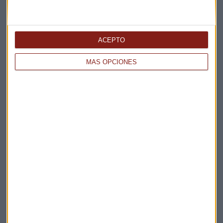
ACEPTO
MÁS OPCIONES
Elige los boletines a los que suscribirte
*
Apertura
La Magia de la Publicidad
Claves ESG
Acepto la
política de privacidad
. *