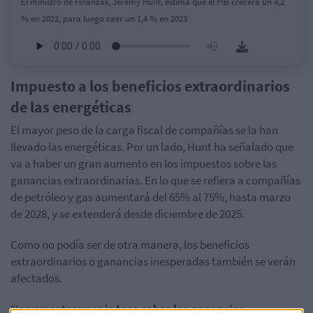
El ministro de Finanzas, Jeremy Hunt, estima que el PIB crecerá un 4,2
% en 2022, para luego caer un 1,4 % en 2023
Impuesto a los beneficios extraordinarios
de las energéticas
El mayor peso de la carga fiscal de compañías se la han
llevado las energéticas. Por un lado, Hunt ha señalado que
va a haber un gran aumento en los impuestos sobre las
ganancias extraordinarias. En lo que se refiera a compañías
de petróleo y gas aumentará del 65% al 75%, hasta marzo
de 2028, y se extenderá desde diciembre de 2025.
Como no podía ser de otra manera, los beneficios
extraordinarios o ganancias inesperadas también se verán
afectados.
“Incrementaremos la
tasa sobre las ganancias