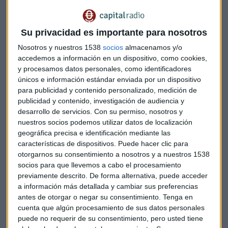
inesperadas del 35 % frente al 25 %
. El mercado
energético también ha generado ganancias inesperadas en
Su privacidad es importante para nosotros
la generación de electricidad baja en carbono, así que
hemos creado un
impuesto temporal del 45%
sobre los
Nosotros y nuestros 1538
socios
almacenamos y/o
generadores de electricidad. Todo esto junto nos permitirá
accedemos a información en un dispositivo, como cookies,
y procesamos datos personales, como identificadores
recaudar 14.000 millones el año que viene”, ha declarado
únicos e información estándar enviada por un dispositivo
Hunt.
para publicidad y contenido personalizado, medición de
publicidad y contenido, investigación de audiencia y
Perspectivas de inflación y recesión en el
desarrollo de servicios.
Con su permiso, nosotros y
Reino Unido
nuestros socios podemos utilizar datos de localización
geográfica precisa e identificación mediante las
Hunt ha hecho lo mismo con una inflación en Reino Unido
características de dispositivos. Puede hacer clic para
desbocada en el 11,1%, el mayor dato en más de 40 años.
otorgarnos su consentimiento a nosotros y a nuestros 1538
socios para que llevemos a cabo el procesamiento
Tanto el primer ministro británico, Rishi Sunak, como el
previamente descrito. De forma alternativa, puede acceder
ministro de Finanzas, tienen que hacer frente a importantes
a información más detallada y cambiar sus preferencias
desafíos. Entre ellos, una deuda que supera los 2.400
antes de otorgar o negar su consentimiento.
Tenga en
cuenta que algún procesamiento de sus datos personales
millones de libras.
puede no requerir de su consentimiento, pero usted tiene