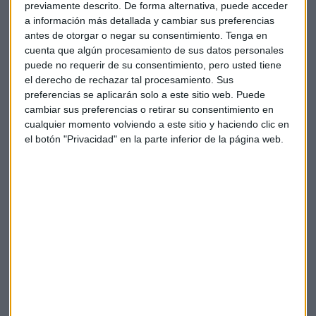
Navidad, el nuevo juego.
previamente descrito. De forma alternativa, puede acceder
a información más detallada y cambiar sus preferencias
Cyberpunk 2077, un videojuego de acción que lleva a los
antes de otorgar o negar su consentimiento.
Tenga en
usuarios a un
futuro distópico hipertecnológico
, lleva
cuenta que algún procesamiento de sus datos personales
puede no requerir de su consentimiento, pero usted tiene
más de ocho años en la nevera.
el derecho de rechazar tal procesamiento. Sus
preferencias se aplicarán solo a este sitio web. Puede
En
2012
CD Projekt
anunció ya este estreno
que hoy llega
cambiar sus preferencias o retirar su consentimiento en
con cientos de fallos y problemas de rendimiento en las
cualquier momento volviendo a este sitio y haciendo clic en
plataformas en las que estaba disponible el juego que Sony
el botón "Privacidad" en la parte inferior de la página web.
ha decidido retirar del mercado.
"
Sony ha decidido quitar de el juego de su tienda
digital
. Algo que solo pasa en contadas ocasiones" asevera
Mencía quien considera que los fallos ha sido la "puntilla"
que se le ha puesto a la compañía polaca.
Recortes en bolsa
CD Projekt, empresa que cotiza en la bolsa de Varsovia, ha
recortado esta semana su valor más de un 12% a raíz de