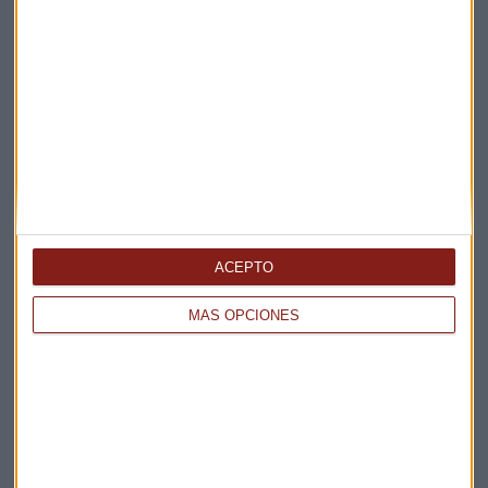
Elige los boletines a los que suscribirte
*
Apertura
La Magia de la Publicidad
Claves ESG
Acepto la
política de privacidad
. *
ACEPTO
¡Suscribirme!
MÁS OPCIONES
EN DIRECTO
@CAPITALRADIOB