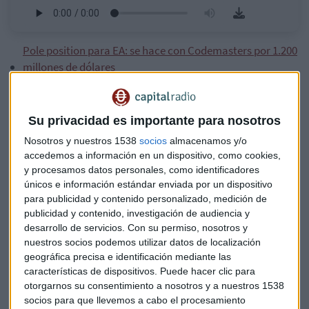
Pole position para EA: se hace con Codemasters por 1.200
millones de dólares
Game Awards 2020 y la no elección de León como capital
europea de la ciberseguridad
Su privacidad es importante para nosotros
Todo empezó el pasado viernes cuando llegó al mercado el
Nosotros y nuestros 1538
socios
almacenamos y/o
último juego de CD Projekt, compañía de videojuegos
accedemos a información en un dispositivo, como cookies,
polaca creadora de la saga The Witcher, cuya tercera
y procesamos datos personales, como identificadores
entrega, en 2015,
se colocó por derecho propio como uno
únicos e información estándar enviada por un dispositivo
de los mejores y más queridos videojuegos de todos los
para publicidad y contenido personalizado, medición de
publicidad y contenido, investigación de audiencia y
tiempos.
desarrollo de servicios.
Con su permiso, nosotros y
nuestros socios podemos utilizar datos de localización
Para Mencía, el estreno de hoy ha sido la constatación de un
geográfica precisa e identificación mediante las
"desastre" para un juego que salió con
más de 8 millones
características de dispositivos. Puede hacer clic para
de ventas compradas en la reserva
por miles de usuarios
otorgarnos su consentimiento a nosotros y a nuestros 1538
que querían ser los primeros en probar, a las puertas de la
socios para que llevemos a cabo el procesamiento