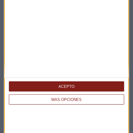
ACEPTO
MÁS OPCIONES
Elige los boletines a los que suscribirte
*
Apertura
La Magia de la Publicidad