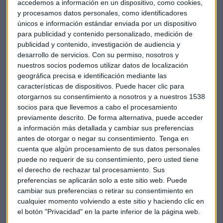
Francia y los "chalecos amarillos"
accedemos a información en un dispositivo, como cookies,
y procesamos datos personales, como identificadores
únicos e información estándar enviada por un dispositivo
En el caso de Francia, la disputa de los llamados
“chalecos
para publicidad y contenido personalizado, medición de
amarillos”
preocupa, y mucho, al Gobierno en horas bajas
publicidad y contenido, investigación de audiencia y
desarrollo de servicios.
Con su permiso, nosotros y
de Emmanuel Macron, donde
nuestros socios podemos utilizar datos de localización
ni si quiera las promesas de bajadas de impuestos y subida
geográfica precisa e identificación mediante las
del salario mínimo parecen aplacar el enfado ciudadano
características de dispositivos. Puede hacer clic para
. El propio ministro de Economía, Bruno Le Maire, reconocía
otorgarnos su consentimiento a nosotros y a nuestros 1538
a principios de semana que las protestas
reducirían en
socios para que llevemos a cabo el procesamiento
una décima la progresión del PIB en el cuarto
previamente descrito. De forma alternativa, puede acceder
trimestre
, aunque dejó sin cambios su previsión del 1,7%
a información más detallada y cambiar sus preferencias
antes de otorgar o negar su consentimiento.
Tenga en
para el conjunto del ejercicio.
cuenta que algún procesamiento de sus datos personales
puede no requerir de su consentimiento, pero usted tiene
Ahora la preocupación se traslada a las proyecciones del
el derecho de rechazar tal procesamiento. Sus
Banco de Francia, que reduce en una décima sus previsiones
preferencias se aplicarán solo a este sitio web. Puede
de crecimiento para la economía francesa en 2018 y 2019,
cambiar sus preferencias o retirar su consentimiento en
para dejarlas en ambos casos en el
1,5%
, por unas
cualquier momento volviendo a este sitio y haciendo clic en
perspectivas menos favorables en el actual trimestre. El
el botón "Privacidad" en la parte inferior de la página web.