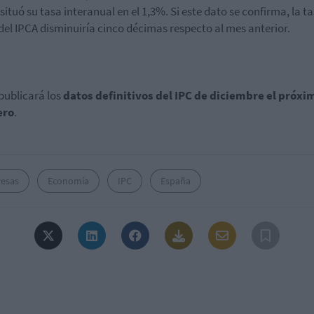
 situó su tasa interanual en el 1,3%. Si este dato se confirma, la t
del IPCA disminuiría cinco décimas respecto al mes anterior.
 publicará los
datos definitivos del IPC de diciembre el próxi
ero
.
esas
Economía
IPC
España