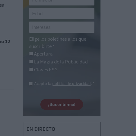
asa
Elige los boletines a los que
mo 12
suscribirte
*
Apertura
La Magia de la Publicidad
Claves ESG
Acepto la
política de privacidad
. *
¡Suscribirme!
EN DIRECTO