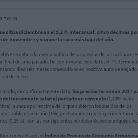
017 09:49
 se sitúa diciembre en el 1,2 % interanual, cinco décimas po
o de noviembre y supone la tasa más baja del año.
el INE se debe a la menor subida de los precios de los carburante
 al final del año pasado. De confirmarse este dato, el IPC terminar
mando dieciséis meses consecutivos en positivo aunque alejado
nual de enero.
e modo, de confirmarse este dato,
los precios terminan 2017 p
o del incremento salarial pactado en convenio
(1,43% hasta
bre), aunque por encima de lo que subieron los sueldos de los
dos públicos este año (1%) y del aumento que experimentaron l
nes (0,25%), con las consiguientes pérdidas de poder adquisitivo.
último mes del año, e
l Índice de Precios de Consumo Armoniz