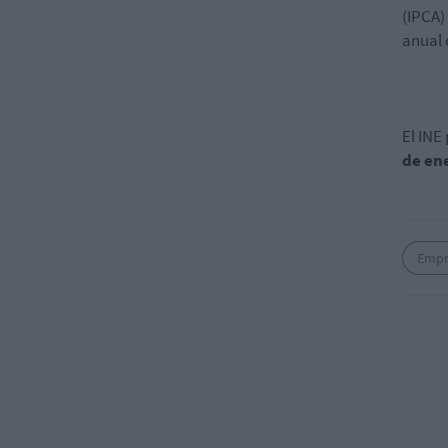
(IPCA)
anual 
El INE
de en
Empr