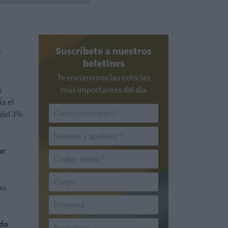
Suscríbete a nuestros
r
boletines
Te enviaremos las noticias
s
más importantes del día
ía el
 del 3%
or
as
ado