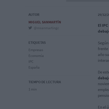
AUTOR
29/12/2
MIGUEL SANMARTÍN
El IPC
@msanmartingc
debaj
ETIQUETAS
Según 
frente
Empresas
año su
Economía
intera
IPC
España
De est
debaj
TIEMPO DE LECTURA
noviem
1 min
emplea
pensio
En el 