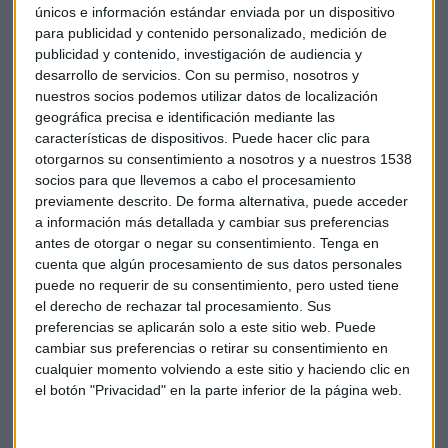
de Exportaciones de Porcino
, su presidente Jim Monroe,
únicos e información estándar enviada por un dispositivo
también se muestra preocupado: "
Estamos decepcionados.
para publicidad y contenido personalizado, medición de
Las exportaciones son fundamentales para el sustento de
publicidad y contenido, investigación de audiencia y
los productores porcinos de los EEUU. Exportamos más del
desarrollo de servicios.
Con su permiso, nosotros y
26 por ciento de la producción estadounidense a los
nuestros socios podemos utilizar datos de localización
geográfica precisa e identificación mediante las
mercados extranjeros. China es un mercado
características de dispositivos. Puede hacer clic para
particularmente importante. El año pasado enviamos 1.1
otorgarnos su consentimiento a nosotros y a nuestros 1538
billones de dólares de cerdo a China. Eso lo convierte en el
socios para que llevemos a cabo el procesamiento
segundo mayor mercado de exportación en volumen".
previamente descrito. De forma alternativa, puede acceder
a información más detallada y cambiar sus preferencias
antes de otorgar o negar su consentimiento.
Tenga en
Los
productores de fruta norteamericanos
prevén que
cuenta que algún procesamiento de sus datos personales
puede no requerir de su consentimiento, pero usted tiene
los precios se desplomen si no hay exportaciones.
el derecho de rechazar tal procesamiento. Sus
preferencias se aplicarán solo a este sitio web. Puede
China
Empresas
Economía
EEUU
cambiar sus preferencias o retirar su consentimiento en
cualquier momento volviendo a este sitio y haciendo clic en
Estados Unidos
Tasas
Aranceles
Soja
el botón "Privacidad" en la parte inferior de la página web.
Cerdo