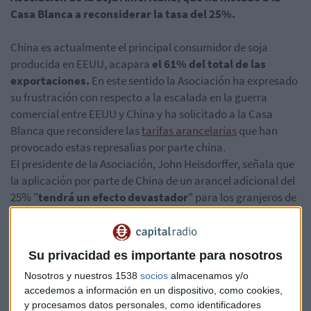
Casa Blanca a reconsiderar la tasa del 25%.
China es actualmente el principal consumidor de soja
producida en EEUU, acapara
el 61% del total de las
exportaciones.
En este sentido la Asociación ha expresado
su frustración con respecto a la escalada en la guerra
comercial entre EEUU y China y ha solicitado a la Casa
Blanca que reconsidere las
tarifas arancelarias
que han
provocado estas represalias por parte china.
El presidente de la Asociación, John Heisdorffer, señala que
la aplicación por parte de China de un arancel adicional del
25% "
tendrá un efecto devastador
" para los granjeros de
EEUU. Heisdorffer advirtió de que los futuros de la soja ya
han caído y puede suponer la pérdida de 1.720 millones de
dólares para los granjeros estadounidenses en 2018.
Su privacidad es importante para nosotros
Nosotros y nuestros 1538
socios
almacenamos y/o
accedemos a información en un dispositivo, como cookies,
En la misma línea se ha manifestado
el Consejo Nacional
y procesamos datos personales, como identificadores