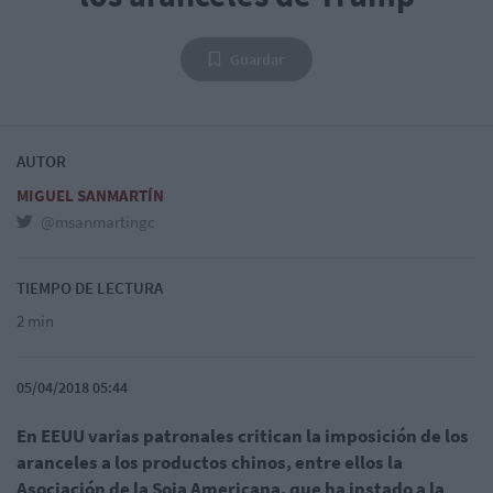
Guardar
AUTOR
MIGUEL SANMARTÍN
@msanmartingc
TIEMPO DE LECTURA
2 min
05/04/2018 05:44
En EEUU varias patronales critican la imposición de los
aranceles a los productos chinos, e
ntre ellos la
Asociación de la Soja Americana, que ha instado a la