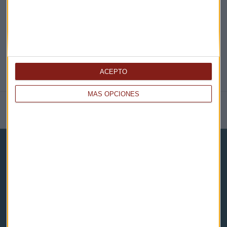
@CAPITALRADIOB
ACEPTO
MÁS OPCIONES
NOTICIAS RELACIONADAS
Capital Radio
Noticias