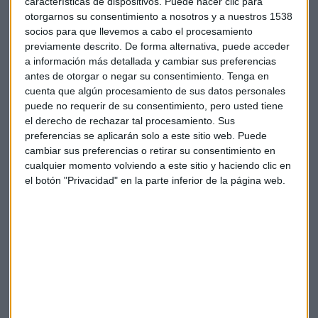
características de dispositivos. Puede hacer clic para
energéticas en el transporte, con la consiguiente reducción
otorgarnos su consentimiento a nosotros y a nuestros 1538
de la dependencia energética del petróleo para nuestro
socios para que llevemos a cabo el procesamiento
país.
previamente descrito. De forma alternativa, puede acceder
a información más detallada y cambiar sus preferencias
Asimismo, en los próximos días se prevé enviar a la CNMC
antes de otorgar o negar su consentimiento.
Tenga en
cuenta que algún procesamiento de sus datos personales
una propuesta de modificación del Real Decreto que regula
puede no requerir de su consentimiento, pero usted tiene
la figura del
gestor de cargas
para facilitar lo máximo
el derecho de rechazar tal procesamiento. Sus
posible su aplicación y simplificar su operativa.
preferencias se aplicarán solo a este sitio web. Puede
cambiar sus preferencias o retirar su consentimiento en
Reacciones
cualquier momento volviendo a este sitio y haciendo clic en
el botón "Privacidad" en la parte inferior de la página web.
La Asociación Nacional de Vendedores de Vehículos a Motor
(
GANVAM
) considera que el Plan Movalt es una medida
eficaz para incrementar la cuota de vehículo alternativo en
el mercado. Sin embargo, para lograr una movilidad
sostenible es necesario apoyar también la demanda real y
no sólo una demanda que aunque en aumento todavía es
residual. Concretamente, el nuevo programa deja sin apoyo
a los motores de combustión tradicional, que suponen más