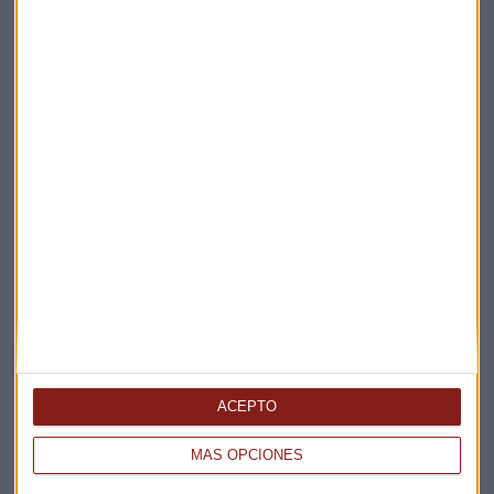
Elige los boletines a los que suscribirte
*
Apertura
La Magia de la Publicidad
Claves ESG
ACEPTO
Acepto la
política de privacidad
. *
MÁS OPCIONES