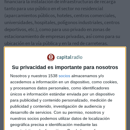
financiará la instalación de infraestructuras de recarga
tanto para uso público en el sector no residencial
(aparcamientos públicos, hoteles, centros comerciales,
universidades, hospitales, polígonos industriales, centros
deportivos, etc.), como para uso privado en zonas de
estacionamiento de empresas privadas, así como para su
ubicación en la vía pública y en la red de carreteras.
La cuantía de las ayudas cubrirá hasta el 60% del coste
de inversión en el caso de entidades públicas y PYMES,
Su privacidad es importante para nosotros
y el 40% para el resto de empresas.
Nosotros y nuestros 1538
socios
almacenamos y/o
accedemos a información en un dispositivo, como cookies,
El objetivo del plan es aumentar el parque de vehículos
y procesamos datos personales, como identificadores
de energías alternativas, y con ello, contribuir a la
únicos e información estándar enviada por un dispositivo
reducción de las emisiones de CO2 y otros gases
para publicidad y contenido personalizado, medición de
contaminantes
, avanzando así en la consecución de los
publicidad y contenido, investigación de audiencia y
objetivos de cambio climático y en la mejora de calidad del
desarrollo de servicios.
Con su permiso, nosotros y
nuestros socios podemos utilizar datos de localización
aire de las ciudades. El MOVALT servirá además para
geográfica precisa e identificación mediante las
aumentar el ahorro y la diversificación de las fuentes