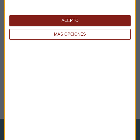
ACEPTO
EN DIRECTO
MÁS OPCIONES
@CAPITALRADIOB
NOTICIAS RELACIONADAS