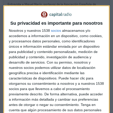
Entrevista a Miguel Marín, portavoz de la Asociación Española de
Parques de Atracciones y Temáticos (AEPA) y la Asociación Ibérica de
Zoos y Acuarios (AIZA).
Su privacidad es importante para nosotros
Nosotros y nuestros 1538
socios
almacenamos y/o
accedemos a información en un dispositivo, como cookies,
Necesitamos que nos visiten unos 80 millones de turistas,
y procesamos datos personales, como identificadores
según CEHAT
únicos e información estándar enviada por un dispositivo
para publicidad y contenido personalizado, medición de
A la hostelería no le cuadra la caja, "somos la zona cero"
publicidad y contenido, investigación de audiencia y
de la crisis económica
desarrollo de servicios.
Con su permiso, nosotros y
nuestros socios podemos utilizar datos de localización
Hasta el momento el Gobierno no se ha referido a la
geográfica precisa e identificación mediante las
apertura de estos establecimientos dentro de las 4 fases del
características de dispositivos. Puede hacer clic para
periodo de desescalada. Sin embargo, los responsables de
otorgarnos su consentimiento a nosotros y a nuestros 1538
los parques piden incorporarse a
"fases más tempranas"
socios para que llevemos a cabo el procesamiento
del desconfinamiento
. Aún no cuentan con un calendario,
previamente descrito. De forma alternativa, puede acceder
a información más detallada y cambiar sus preferencias
pero estiman que en junio ya deberían estar abiertos si el
antes de otorgar o negar su consentimiento.
Tenga en
Gobierno se los permite.
cuenta que algún procesamiento de sus datos personales