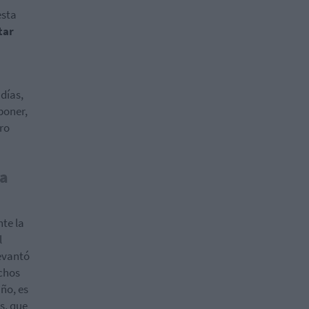
esta
tar
días,
poner,
ro
 a
nte la
l
levantó
chos
ño, es
s, que