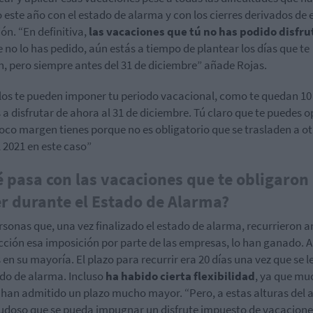
 este año con el estado de alarma y con los cierres derivados de 
ión. “En definitiva,
las vacaciones que tú no has podido disfru
 no lo has pedido, aún estás a tiempo de plantear los días que te
, pero siempre antes del 31 de diciembre” añade Rojas.
ellos te pueden imponer tu periodo vacacional, como te quedan 10 
s a disfrutar de ahora al 31 de diciembre. Tú claro que te puedes o
oco margen tienes porque no es obligatorio que se trasladen a ot
l 2021 en este caso”
 pasa con las vacaciones que te obligaron
r durante el Estado de Alarma?
rsonas que, una vez finalizado el estado de alarma, recurrieron a
icción esa imposición por parte de las empresas, lo han ganado. A
en su mayoría. El plazo para recurrir era 20 días una vez que se 
ado de alarma. Incluso
ha habido cierta flexibilidad
, ya que mu
 han admitido un plazo mucho mayor. “Pero, a estas alturas del a
doso que se pueda impugnar un disfrute impuesto de vacacione