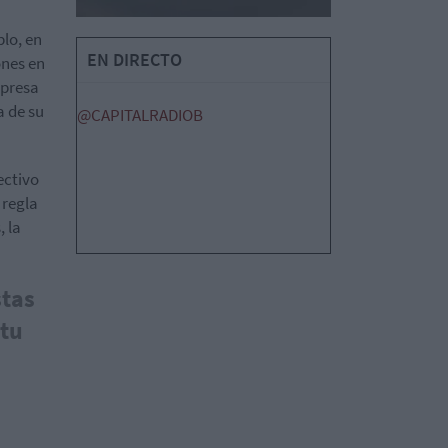
plo, en
EN DIRECTO
ones en
mpresa
a de su
@CAPITALRADIOB
ectivo
 regla
, la
stas
 tu