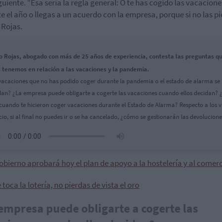
guiente. “Esa sería la regla general: O te has cogido las vacacione
e el año o llegas a un acuerdo con la empresa, porque si no las p
 Rojas.
o Rojas, abogado con más de 25 años de experiencia, contesta las preguntas q
 tenemos en relación a las vacaciones y la pandemia.
vacaciones que no has podido coger durante la pandemia o el estado de alarma se
an? ¿La empresa puede obligarte a cogerte las vacaciones cuando ellos decidan? 
cuando te hicieron coger vacaciones durante el Estado de Alarma? Respecto a los v
ocio, si al final no puedes ir o se ha cancelado, ¿cómo se gestionarán las devolucion
obierno aprobará hoy el plan de apoyo a la hostelería y al comer
e toca la lotería, no pierdas de vista el oro
empresa puede obligarte a cogerte las