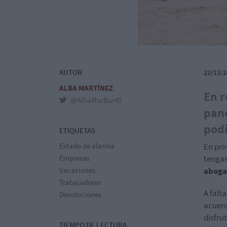
AUTOR
22/12/2
ALBA MARTÍNEZ
En r
@AlbaMarBar45
pand
podi
ETIQUETAS
Estado de alarma
En pri
Empresas
tengan
Vacaciones
aboga
Trabajadores
A falt
Devoluciones
acuerd
disfru
TIEMPO DE LECTURA