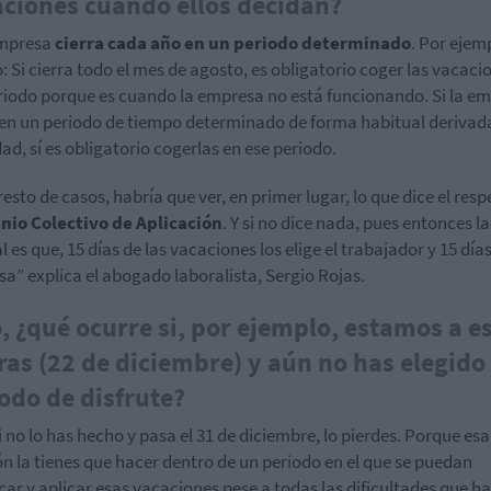
ciones cuando ellos decidan?
empresa
cierra cada año en un periodo determinado
. Por ejem
: Si cierra todo el mes de agosto, es obligatorio coger las vacaci
riodo porque es cuando la empresa no está funcionando. Si la e
 en un periodo de tiempo determinado de forma habitual derivad
dad, sí es obligatorio cogerlas en ese periodo.
 resto de casos, habría que ver, en primer lugar, lo que dice el resp
nio Colectivo de Aplicación
. Y si no dice nada, pues entonces la
 es que, 15 días de las vacaciones los elige el trabajador y 15 días
a” explica el abogado laboralista, Sergio Rojas.
, ¿qué ocurre si, por ejemplo, estamos a e
ras (22 de diciembre) y aún no has elegido
odo de disfrute?
i no lo has hecho y pasa el 31 de diciembre, lo pierdes. Porque esa
ón la tienes que hacer dentro de un periodo en el que se puedan
icar y aplicar esas vacaciones pese a todas las dificultades que ha