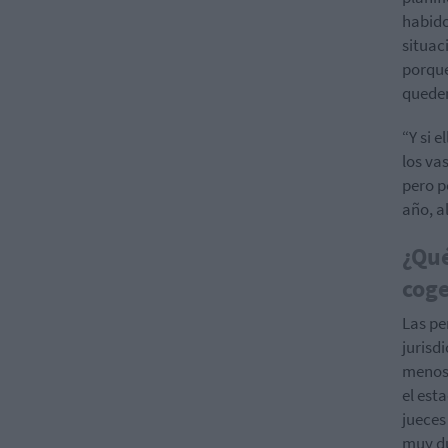
habido
situac
porque
queden
“Y si 
los va
pero p
año, a
¿Qué
coge
Las pe
jurisd
menos 
el est
jueces
muy du