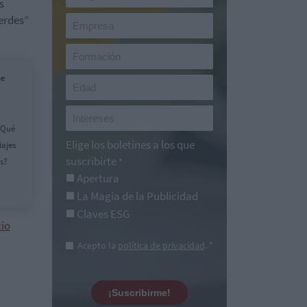
s
ierdes”
ue
¿Qué
Elige los boletines a los que
iajes
suscribirte
es?
*
Apertura
La Magia de la Publicidad
Claves ESG
cio
Acepto la
política de privacidad
. *
¡Suscribirme!