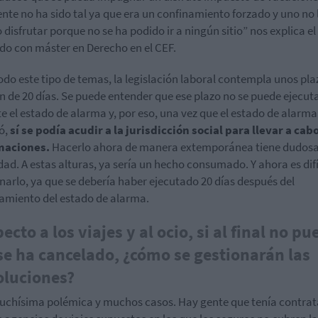
nte no ha sido tal ya que era un confinamiento forzado y uno no 
 disfrutar porque no se ha podido ir a ningún sitio” nos explica el
o con máster en Derecho en el CEF.
odo este tipo de temas, la legislación laboral contempla unos pla
n de 20 días. Se puede entender que ese plazo no se puede ejecut
e el estado de alarma y, por eso, una vez que el estado de alarma
ó,
sí se podía acudir a la jurisdicción social para llevar a cab
maciones.
Hacerlo ahora de manera extemporánea tiene dudos
idad. A estas alturas, ya sería un hecho consumado. Y ahora es difí
arlo, ya que se debería haber ejecutado 20 días después del
amiento del estado de alarma.
ecto a los viajes y al ocio, si al final no p
 se ha cancelado, ¿cómo se gestionarán las
oluciones?
chísima polémica y muchos casos. Hay gente que tenía contra