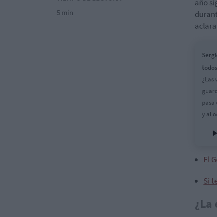
año si
5 min
durant
aclara
Sergi
todos
¿Las 
guard
pasa 
y al 
El G
Si t
¿La 