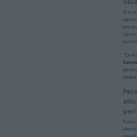
vaca
Si la 
agosto
ese pe
cierra
activi
“En el
Conve
general
empres
Pero
altu
peri
Pues s
elecci
planif