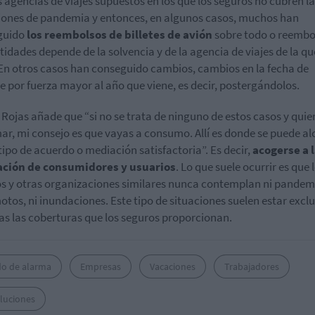
s agencias de viajes supuestos en los que los seguros no cubren l
iones de pandemia y entonces, en algunos casos, muchos han
guido
los reembolsos de billetes de avión
sobre todo o reembo
tidades depende de la solvencia y de la agencia de viajes de la qu
 En otros casos han conseguido cambios, cambios en la fecha de
te por fuerza mayor al año que viene, es decir, postergándolos.
 Rojas añade que “si no se trata de ninguno de estos casos y quie
ar, mi consejo es que vayas a consumo. Allí es donde se puede a
tipo de acuerdo o mediación satisfactoria”. Es decir,
acogerse a 
lación de consumidores y usuarios
. Lo que suele ocurrir es que 
s y otras organizaciones similares nunca contemplan ni pandemi
otos, ni inundaciones. Este tipo de situaciones suelen estar excl
as las coberturas que los seguros proporcionan.
do de alarma
Empresas
Vacaciones
Trabajadores
luciones