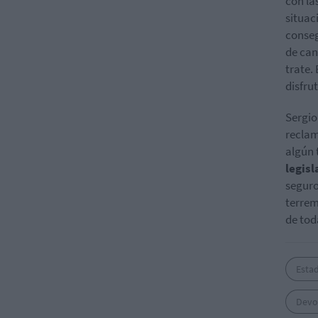
con la
situac
conse
de can
trate.
disfru
Sergio
reclam
algún 
legis
seguro
terrem
de tod
Esta
Devo