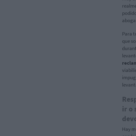
realme
podido
abogad
Para t
que so
durant
levant
recla
viabil
impugn
levant
Resp
ir o
dev
Hay mu