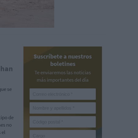
Suscríbete a nuestros
boletines
 han
Te enviaremos las noticias
más importantes del día
que se
tipo de
nes no
 el