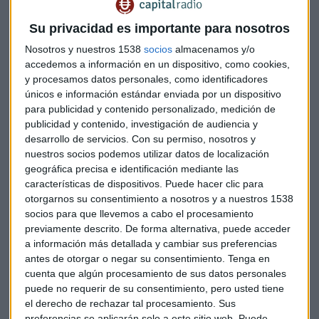
Su privacidad es importante para nosotros
Se darían nuevos brotes que llevarían a una caída de la
actividad económica y se baraja que las medidas
Nosotros y nuestros 1538
socios
almacenamos y/o
económicas adoptadas no sean tan efectivas, que no están
accedemos a información en un dispositivo, como cookies,
y procesamos datos personales, como identificadores
funcionando tan bien. En ese caso,
se prevé una caída del
únicos e información estándar enviada por un dispositivo
11,6% este año,
seguida por una subida del 9,1% el que
para publicidad y contenido personalizado, medición de
viene y del 2,1% en 2022.
publicidad y contenido, investigación de audiencia y
desarrollo de servicios.
Con su permiso, nosotros y
Además el regulador ha presentado previsiones para el
nuestros socios podemos utilizar datos de localización
segundo trimestre, también en base a esos dos escenarios.
geográfica precisa e identificación mediante las
En el más positivo, el PIB caerá un 16% y en el más adverso,
características de dispositivos. Puede hacer clic para
el recorte será del 21,8%.
otorgarnos su consentimiento a nosotros y a nuestros 1538
socios para que llevemos a cabo el procesamiento
Quizás lo más destacado es que según explican desde el
previamente descrito. De forma alternativa, puede acceder
a información más detallada y cambiar sus preferencias
Banco de España, es posible que si la situación empeora, la
antes de otorgar o negar su consentimiento.
Tenga en
caída sea mayor a ese 21,8%, pero no es factible que, por
cuenta que algún procesamiento de sus datos personales
mucho que mejor, la reducción sea inferior al 16% que
puede no requerir de su consentimiento, pero usted tiene
contempla en escenario más positivo.
el derecho de rechazar tal procesamiento. Sus
preferencias se aplicarán solo a este sitio web. Puede