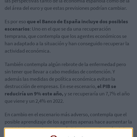
las perspectivas tanto de la economía española como de la
del área del euro y que estas previsiones podrían cambiar.
Es por eso
que el Banco de España incluye dos posibles
escenarios
: Uno en el que se da una recuperación
temprana, que contempla que los agentes económicos se
han adaptado a la situación y han conseguido recuperar la
actividad económica.
También contempla algún rebrote de la enfermedad pero
sin tener que llevar a cabo medidas de contención. Y
además las medidas de política económica evitan la
destrucción de empresas. En ese escenario,
el PIB se
reduciría un 9% este año,
y se recuperaría un 7,7% el año
que viene y un 2,4% en 2022.
En cambio en el escenario más adverso, contempla que el
posible aprendizaje de los agentes apenas hace aumentar la
actividad, de modo que las pérdidas siguen el patrón de las
dos últimas semanas de marzo.