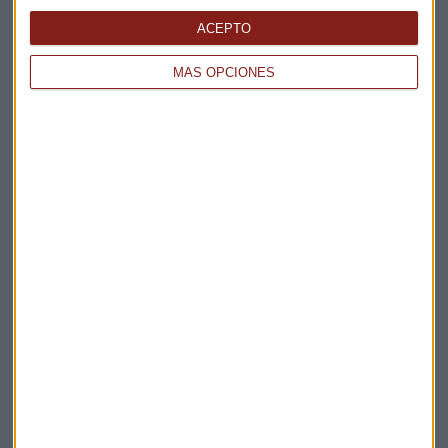
ACEPTO
MÁS OPCIONES
Elige los boletines a los que suscribirte
*
Apertura
La Magia de la Publicidad
Claves ESG
Acepto la
política de privacidad
. *
¡Suscribirme!