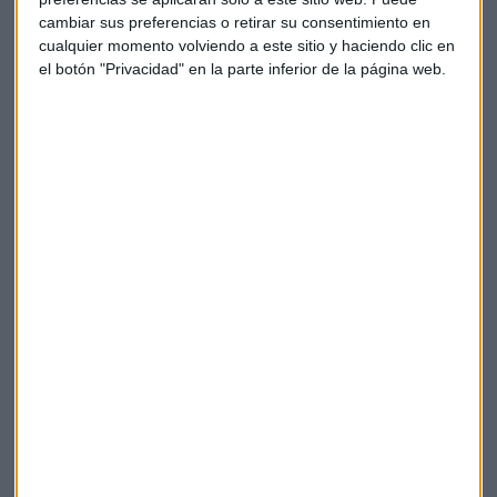
cambiar sus preferencias o retirar su consentimiento en
cualquier momento volviendo a este sitio y haciendo clic en
el botón "Privacidad" en la parte inferior de la página web.
Previsiones Banco de España (fuente: informe
oficial Banco de España)
Pero también baraja un tercer escenario de riesgo, que
contempla la posibilidad de rebrotes de la pandemia, lo que
conllevaría medidas de contención más restrictivas, con un
impacto económico y financiero más adverso.
Eso a su vez tendría efectos en la capacidad productiva y se
producirían problemas de liquidez y solvencia en hogares y
empresas.
En ese caso
, el PIB sufriría un recorte del 15,1% este año
y la recuperación sería menor el que viene, hasta el 6,9% y
subiría al 4% en 2022.