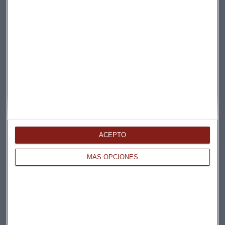
¡Suscribirme!
EN DIRECTO
@CAPITALRADIOB
ACEPTO
MÁS OPCIONES
NOTICIAS RELACIONADAS