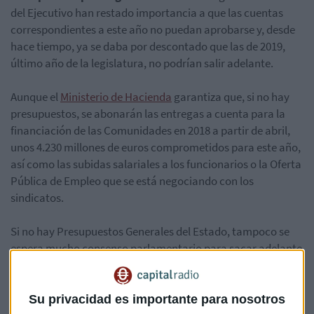
del Ejecutivo han restado importancia a que las cuentas
correspondientes a este año no puedan aprobarse y, desde
hace tiempo, ya se daba por descontado que las de 2019,
último año de la legislatura, no podrían salir adelante.
Aunque el
Ministerio de Hacienda
garantiza que, si no hay
presupuestos, se abonarán las entregas a cuenta para la
financiación de las Comunidades en 2018 a partir de abril,
unos 4.230 millones de euros comprometidos para este año,
así como las subidas salariales a los funcionarios o la Oferta
Pública de Empleo que se está negociando con los
sindicatos.
Si no hay Presupuestos Generales del Estado, tampoco se
espera mucho consenso parlamentario para sacar adelante
iniciativas y pactos. Así que habrá decisiones "por decreto".
Entre ellas, la
equiparación de los sueldos de la policía
nacional y Guardia Civil
con el de los policías
Su privacidad es importante para nosotros