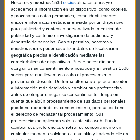
autonómicos.
Nosotros y nuestros 1538
socios
almacenamos y/o
accedemos a información en un dispositivo, como cookies,
No obstante, esta prórroga no impediría que el
techo de
y procesamos datos personales, como identificadores
únicos e información estándar enviada por un dispositivo
gasto de 2019,
pueda ser ratificado en el Congreso a finales
para publicidad y contenido personalizado, medición de
de junio o principios de julio. Pero, claro, la tramitación de
publicidad y contenido, investigación de audiencia y
las cuentas para el próximo año, debería tramitarse
desarrollo de servicios.
Con su permiso, nosotros y
después del verano.
nuestros socios podemos utilizar datos de localización
geográfica precisa e identificación mediante las
Reacciones
características de dispositivos. Puede hacer clic para
otorgarnos su consentimiento a nosotros y a nuestros 1538
socios para que llevemos a cabo el procesamiento
El secretario general de
Ciudadanos, José Manuel
previamente descrito. De forma alternativa, puede acceder
Villegas,
pide al gobierno un esfuerzo, considera "muy
a información más detallada y cambiar sus preferencias
derrotista" que el Gobierno no descarte ya el escenario de
antes de otorgar o negar su consentimiento.
Tenga en
prorrogar por dos veces los Presupuestos.
cuenta que algún procesamiento de sus datos personales
puede no requerir de su consentimiento, pero usted tiene
La portavoz
socialista en el Congreso de los Diputados,
el derecho de rechazar tal procesamiento. Sus
Margarita Robles
, ha criticado las "excusas" que plantea el
preferencias se aplicarán solo a este sitio web. Puede
cambiar sus preferencias o retirar su consentimiento en
Gobierno. Robles ha insistido en que España está ante un
cualquier momento volviendo a este sitio y haciendo clic en
"Gobierno que no gobierna" debido a la demora de la