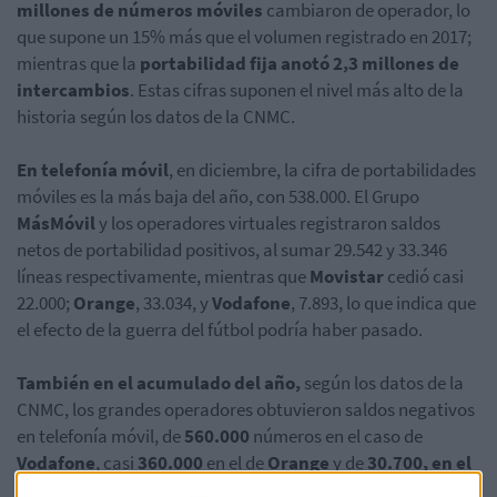
millones de números móviles
cambiaron de operador, lo
que supone un 15% más que el volumen registrado en 2017;
mientras que la
portabilidad fija anotó 2,3 millones de
intercambios
. Estas cifras suponen el nivel más alto de la
historia según los datos de la CNMC.
En telefonía móvil
, en diciembre, la cifra de portabilidades
móviles es la más baja del año, con 538.000. El Grupo
MásMóvil
y los operadores virtuales registraron saldos
netos de portabilidad positivos, al sumar 29.542 y 33.346
líneas respectivamente, mientras que
Movistar
cedió casi
22.000;
Orange
, 33.034, y
Vodafone
, 7.893, lo que indica que
el efecto de la guerra del fútbol podría haber pasado.
También en el acumulado del año,
según los datos de la
CNMC, los grandes operadores obtuvieron saldos negativos
en telefonía móvil, de
560.000
números en el caso de
Vodafone
, casi
360.000
en el de
Orange
y de
30.700, en el
de Movistar
.