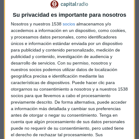
Por en contrario,
MásMóvil tuvo un saldo positivo de
Su privacidad es importante para nosotros
unos 623.000 números
y los operadores móviles virtuales,
Nosotros y nuestros 1538
socios
almacenamos y/o
de unos 330.000.
accedemos a información en un dispositivo, como cookies,
y procesamos datos personales, como identificadores
El parque de voz con banda ancha móvil ganó en diciembre
únicos e información estándar enviada por un dispositivo
81.186 líneas y cerró con un total de 43,9 millones de líneas
para publicidad y contenido personalizado, medición de
publicidad y contenido, investigación de audiencia y
de voz con banda ancha móvil, un 4% más que en el mismo
desarrollo de servicios.
Con su permiso, nosotros y
mes de 2017.
nuestros socios podemos utilizar datos de localización
geográfica precisa e identificación mediante las
Telefonía fija
características de dispositivos. Puede hacer clic para
En 2018 la competencia entre operadores también se
otorgarnos su consentimiento a nosotros y a nuestros 1538
acentuó en la telefonía fija: la transferencia de clientes entre
socios para que llevemos a cabo el procesamiento
operadoras fue de 2,3 millones de números fijos. En
previamente descrito. De forma alternativa, puede acceder
a información más detallada y cambiar sus preferencias
diciembre se portaron 184.888 números fijos. El mes cerró
antes de otorgar o negar su consentimiento.
Tenga en
con un total de 19,1 millones de líneas.
cuenta que algún procesamiento de sus datos personales
puede no requerir de su consentimiento, pero usted tiene
Banda ancha fija minorista
el derecho de rechazar tal procesamiento. Sus