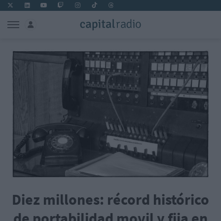
Diez millones: récord histórico
de portabilidad movil y fija en