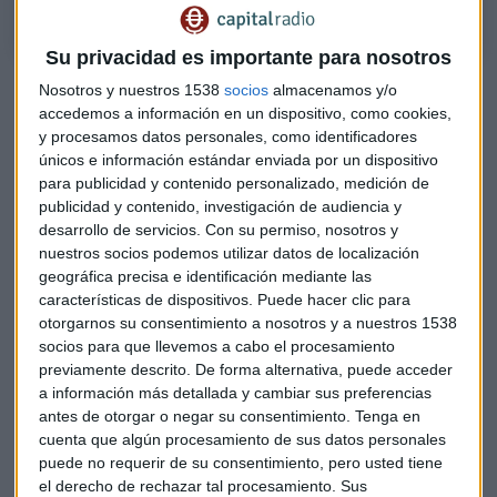
Su privacidad es importante para nosotros
Almeida: "Si fuera presidente apostaría por la rebaja
Nosotros y nuestros 1538
socios
almacenamos y/o
fiscal, hay que reactivar la economía"
accedemos a información en un dispositivo, como cookies,
y procesamos datos personales, como identificadores
Fernández Vara: Un gobierno PSOE-Cs hubiera sido mejor
únicos e información estándar enviada por un dispositivo
para abordar esta crisis
para publicidad y contenido personalizado, medición de
publicidad y contenido, investigación de audiencia y
Si bien no está de acuerdo con todo lo que propone el
desarrollo de servicios.
Con su permiso, nosotros y
alcalde de Madrid, Rita Maestre considera que lo mejor en
nuestros socios podemos utilizar datos de localización
estos momentos es generar un pacto entre partidos para
geográfica precisa e identificación mediante las
salir de la crisis.
En los próximos días esperan recibir una
características de dispositivos. Puede hacer clic para
propuesta del alcalde para poder trabajar en conjunto
.
otorgarnos su consentimiento a nosotros y a nuestros 1538
socios para que llevemos a cabo el procesamiento
previamente descrito. De forma alternativa, puede acceder
"Hay quien piensa que se puede sacar tajada política de
a información más detallada y cambiar sus preferencias
esta situación y eso es un error", señala en referencia a la
antes de otorgar o negar su consentimiento.
Tenga en
rivalidad existente en el Congreso de los Diputados.
cuenta que algún procesamiento de sus datos personales
puede no requerir de su consentimiento, pero usted tiene
Hacia unos nuevos presupuestos
el derecho de rechazar tal procesamiento. Sus