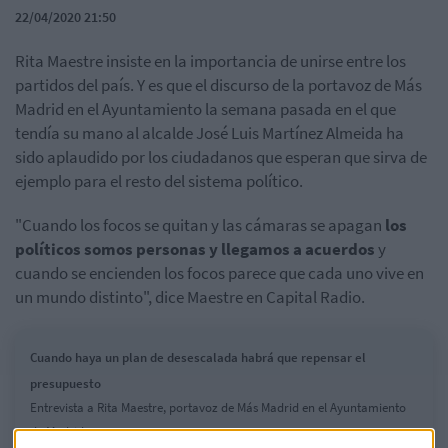
22/04/2020 21:50
Rita Maestre insiste en la importancia de unirse entre los
partidos del país. Y es que el discurso de la portavoz de Más
Madrid en el Ayuntamiento la semana pasada en el que
tendía su mano al alcalde José Luis Martínez Almeida ha
sido aplaudido por los ciudadanos que esperan que sirva de
ejemplo para el resto del sistema político.
"Cuando los focos se quitan y las cámaras se apagan
los
políticos somos personas y llegamos a acuerdos
y
cuando se encienden los focos parece que cada uno vive en
un mundo distinto", dice Maestre en Capital Radio.
Cuando haya un plan de desescalada habrá que repensar el
presupuesto
Entrevista a Rita Maestre, portavoz de Más Madrid en el Ayuntamiento
de Madrid