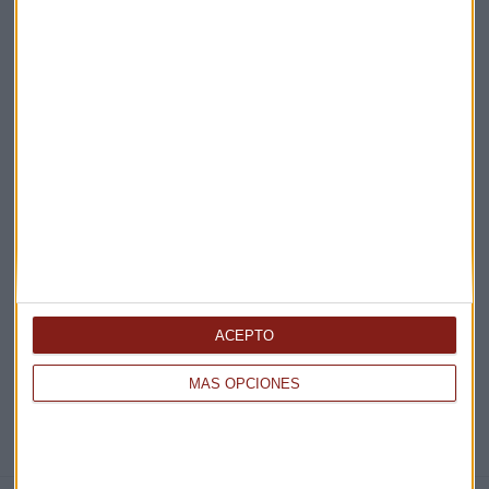
Claves ESG
Acepto la
política de privacidad
. *
¡Suscribirme!
EN DIRECTO
@CAPITALRADIOB
ACEPTO
MÁS OPCIONES