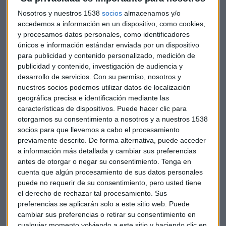
inteligente". Quien se una a esta oferta de Santander no
podrá reclamar por otras vías, aunque es difícil conseguir
Nosotros y nuestros 1538
socios
almacenamos y/o
un reembolso de la inversión con los posibles objetivos de
accedemos a información en un dispositivo, como cookies,
y procesamos datos personales, como identificadores
estas demandas, que serían las autoridades supervisoras,
únicos e información estándar enviada por un dispositivo
los antiguos accionistas y los directivos de la entidad.
para publicidad y contenido personalizado, medición de
publicidad y contenido, investigación de audiencia y
desarrollo de servicios.
Con su permiso, nosotros y
El abogado explica que l
os tribunales españoles nunca
nuestros socios podemos utilizar datos de localización
han condenado a un organismo supervisor
por lo que
geográfica precisa e identificación mediante las
sería "muy peregrino" que decidieran culpar al FROB y
características de dispositivos. Puede hacer clic para
menos aún a las autoridades europeas. Los otros posibles
otorgarnos su consentimiento a nosotros y a nuestros 1538
socios para que llevemos a cabo el procesamiento
objetivos serían los antiguos accionistas y los directivos de
previamente descrito. De forma alternativa, puede acceder
la entidad, pero este también es un horizonte poco
a información más detallada y cambiar sus preferencias
halagüeño para Zunzunegui, ya que
el juicio tardaría
antes de otorgar o negar su consentimiento.
Tenga en
como mínimo 10 años en resolverse.
cuenta que algún procesamiento de sus datos personales
puede no requerir de su consentimiento, pero usted tiene
el derecho de rechazar tal procesamiento. Sus
Pero acudir a la oferta de Santander también conlleva
preferencias se aplicarán solo a este sitio web. Puede
inseguridad ya que l
os inversores no tendrían "derecho a
cambiar sus preferencias o retirar su consentimiento en
cualquier momento volviendo a este sitio y haciendo clic en