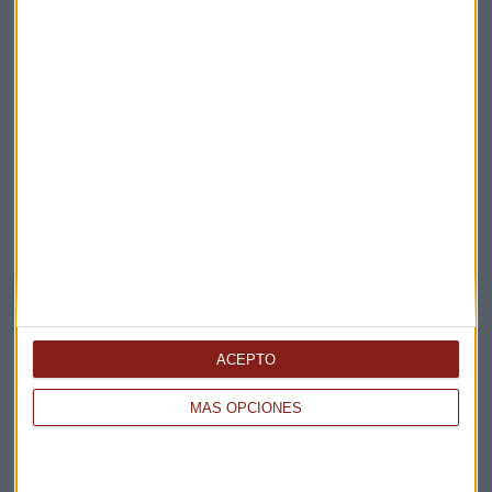
La Magia de la Publicidad
Claves ESG
Acepto la
política de privacidad
. *
¡Suscribirme!
EN DIRECTO
@CAPITALRADIOB
ACEPTO
MÁS OPCIONES