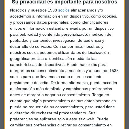
Su privacidad es importante para nosotros
los sanitarios afectados por el coronavirus (hospitalización
Nosotros y nuestros 1538
socios
almacenamos y/o
y/o fallecimiento).
accedemos a información en un dispositivo, como cookies,
y procesamos datos personales, como identificadores
únicos e información estándar enviada por un dispositivo
Las aseguradoras unen fuerzas para proteger a los sanitarios
para publicidad y contenido personalizado, medición de
Explica esta iniciativa Pilar González de Frutos, presidenta de UNESPA
publicidad y contenido, investigación de audiencia y
desarrollo de servicios.
Con su permiso, nosotros y
nuestros socios podemos utilizar datos de localización
geográfica precisa e identificación mediante las
No tan deprisa: ¿Qué pasa realmente con la vacuna de
características de dispositivos. Puede hacer clic para
otorgarnos su consentimiento a nosotros y a nuestros 1538
Reino Unido?
socios para que llevemos a cabo el procesamiento
Molas (Mesa Turismo): "La cuarentena al turismo, un
previamente descrito. De forma alternativa, puede acceder
despropósito"
a información más detallada y cambiar sus preferencias
antes de otorgar o negar su consentimiento.
Tenga en
Personal sanitario que haya luchado
cuenta que algún procesamiento de sus datos personales
puede no requerir de su consentimiento, pero usted tiene
contra el coronavirus
el derecho de rechazar tal procesamiento. Sus
El seguro suscrito por el sector asegurador da protección a
preferencias se aplicarán solo a este sitio web. Puede
cambiar sus preferencias o retirar su consentimiento en
los profesionales sanitarios
que hayan estado