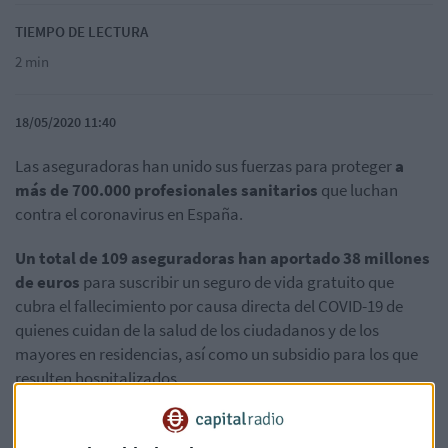
TIEMPO DE LECTURA
2 min
18/05/2020 11:40
Las aseguradoras han unido sus fuerzas para proteger
a
más de 700.000 profesionales sanitarios
que luchan
contra el coronavirus en España.
Un total de 109 aseguradoras han aportado 38 millones
de euros
para suscribir un seguro de vida gratuito que
cubra el fallecimiento por causa directa del COVID-19 de
quienes cuidan de la salud de los ciudadanos y de los
mayores en residencias, así como un subsidio para los que
resulten hospitalizados.
Pilar González de Frutos, presidenta de UNESPA,
explica
que se inicia el pago de prestaciones por parte del seguro a