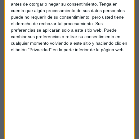
antes de otorgar o negar su consentimiento.
Tenga en
en la selección de clientes.
cuenta que algún procesamiento de sus datos personales
puede no requerir de su consentimiento, pero usted tiene
el derecho de rechazar tal procesamiento. Sus
preferencias se aplicarán solo a este sitio web. Puede
cambiar sus preferencias o retirar su consentimiento en
cualquier momento volviendo a este sitio y haciendo clic en
el botón "Privacidad" en la parte inferior de la página web.
La adopción de la Inteligencia Artificial
Cada vez hay más empresas que están implementando
herramientas de Inteligencia Artificial para la optimización
de procesos, ya que permite agilizar tiempos de ejecución y
respuesta.
En el caso de la gestión del riesgo comercial,