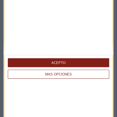
Suscríbete a nuestros boletines
Te enviaremos las noticias más importantes del día
ACEPTO
MÁS OPCIONES