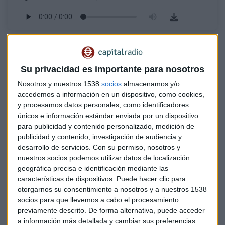
El último Estudio de la Gestión del Riesgo de Crédito en
España que impulsan Crédito y Caución e Iberinform
detecta diversos déficits en la gestión de la política de
Su privacidad es importante para nosotros
riesgos comerciales de las empresas.
Solo el 23% de las
Nosotros y nuestros 1538
socios
almacenamos y/o
empresas españolas ha creado comités de riesgos
accedemos a información en un dispositivo, como cookies,
comerciales que permiten la revisión, aprobación y
y procesamos datos personales, como identificadores
recomendación de límites en la exposición al riesgo para
únicos e información estándar enviada por un dispositivo
para publicidad y contenido personalizado, medición de
controlar de forma sistemática y transversal la evolución de
publicidad y contenido, investigación de audiencia y
la cartera de clientes, el mismo nivel que en 2025.
desarrollo de servicios.
Con su permiso, nosotros y
nuestros socios podemos utilizar datos de localización
El dato, obtenido a partir de la consulta a cerca de 600
geográfica precisa e identificación mediante las
gestores de empresa, muestra claras diferencias con la
características de dispositivos. Puede hacer clic para
anterior crisis económica:
en 2012 este indicador alcanzó
otorgarnos su consentimiento a nosotros y a nuestros 1538
su máximo histórico, cuando un 58% de las empresas
socios para que llevemos a cabo el procesamiento
estructuró estos órganos formales.
Un 31% de las
previamente descrito. De forma alternativa, puede acceder
a información más detallada y cambiar sus preferencias
empresas no tiene integrado el uso de criterios de solvencia