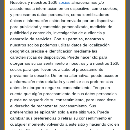
A su llegada al frente del Gobierno este mes, Ardern aseguró
Nosotros y nuestros 1538
socios
almacenamos y/o
que no firmará un nuevo pacto si no garantiza la viabilidad
accedemos a información en un dispositivo, como cookies,
de su política nacional frente a la inversión foránea en
y procesamos datos personales, como identificadores
bienes inmuebles.
únicos e información estándar enviada por un dispositivo
para publicidad y contenido personalizado, medición de
publicidad y contenido, investigación de audiencia y
Los participantes esperan que el documento esté listo para
desarrollo de servicios.
Con su permiso, nosotros y
implementarlo durante la cumbre del
Foro de Cooperación
nuestros socios podemos utilizar datos de localización
Económica Asia-Pacífico (APEC), que se celebrará en
geográfica precisa e identificación mediante las
Vietnam el 11 y 12 de noviembre
, pero la petición de
características de dispositivos. Puede hacer clic para
nuevas revisiones podría dilatar las negociaciones.
otorgarnos su consentimiento a nosotros y a nuestros 1538
socios para que llevemos a cabo el procesamiento
previamente descrito. De forma alternativa, puede acceder
El
TPP
, un ambicioso tratado de libre comercio, pretendía
a información más detallada y cambiar sus preferencias
abarcar el 40% del PIB global
y fue firmado originalmente
antes de otorgar o negar su consentimiento.
Tenga en
en febrero de 2016 por Australia, Brunei, Canadá, Chile,
cuenta que algún procesamiento de sus datos personales
Japón, Malasia, México, Nueva Zelanda, Perú, Singapur y
puede no requerir de su consentimiento, pero usted tiene
Estados Unidos.
el derecho de rechazar tal procesamiento. Sus
preferencias se aplicarán solo a este sitio web. Puede
El acuerdo,
cambiar sus preferencias o retirar su consentimiento en
que fue negociado durante más de seis años,
cualquier momento volviendo a este sitio y haciendo clic en
debía ser ratificado en un plazo de dos por al menos seis