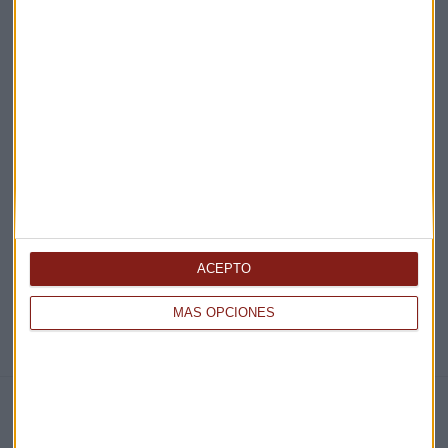
¡Suscribirme!
EN DIRECTO
@CAPITALRADIOB
ACEPTO
MÁS OPCIONES
NOTICIAS RELACIONADAS