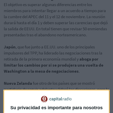
El objetivo es superar algunas diferencias entre los
miembros para intentar llegar a un acuerdo a tiempo para
la cumbre del APEC del 11 y el 12 de noviembre. La reunión
durará hasta el día 1 y deben superar las carencias que dejó
la salida de EEUU. En total tienen que revisar 50 enmiendas
presentadas tras el abandono norteamericano.
Japón
, que fue junto a EE.UU. uno de los principales
impulsores del TPP, ha liderado las negociaciones tras la
retirada de la primera economía mundial y
aboga por
limitar los cambios por si se produjera una vuelta de
Washington a la mesa de negociaciones
.
Nueva Zelanda
fue otro de los países que se mostró
partidario de seguir adelante y lideró las discusiones, pero la
nueva primera ministra neozelandesa, Jacinda Ardern,
prefiere revisar el acuerdo.
Su privacidad es importante para nosotros