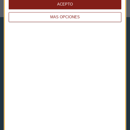
NOTICIAS RELACIONADAS
ACEPTO
MÁS OPCIONES
Capital Radio
Noticias
Eventos
Consultorios
Programas y podcasts
Contacto & Legal