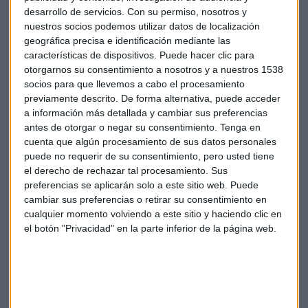
desarrollo de servicios.
Con su permiso, nosotros y
compañías, en
otro tipo de dispositivos
más allá de los
nuestros socios podemos utilizar datos de localización
smartphones. La compañía ya busca nuevas fuentes de
geográfica precisa e identificación mediante las
ingresos como productos para el hogar o estilo de vida.
características de dispositivos. Puede hacer clic para
Además ha ampliado sus
inversiones
a empresas de
otorgarnos su consentimiento a nosotros y a nuestros 1538
semiconductores, chips y sonido para "mejorar sus
socios para que llevemos a cabo el procesamiento
capacidades internas de investigación y desarrollo", según
previamente descrito. De forma alternativa, puede acceder
señala su director financiero,
Chew Shou Zi
.
a información más detallada y cambiar sus preferencias
antes de otorgar o negar su consentimiento.
Tenga en
cuenta que algún procesamiento de sus datos personales
puede no requerir de su consentimiento, pero usted tiene
Xiaomi
Guerra comercial
China
Resultados
el derecho de rechazar tal procesamiento. Sus
preferencias se aplicarán solo a este sitio web. Puede
cambiar sus preferencias o retirar su consentimiento en
cualquier momento volviendo a este sitio y haciendo clic en
el botón "Privacidad" en la parte inferior de la página web.
Suscríbete a nuestros boletines
Te enviaremos las noticias más importantes del día