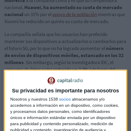
indirecta
a la compañía china y es que su competidora
nacional,
Huawei, ha aumentado su cuota de mercado
nacional
un 31% por el
apoyo de la población
mientras que
Xiaomi ha reducido un quinto su cuota de mercado.
La compañía señala que los usuarios han preferido
mantener sus dispositivos a actualizarlos o cambiarlos para
el futuro 5G, por lo que no ha logrado aumentar el
número
de envíos de dispositivos móviles, estancado en los 32
millones
. Sin embargo, según la investigadora IDC, el
consumo de éstos se ha reducido un 2,3% a lo largo del
segundo trimestre del año.
Si observamos las
cifras
, Xioami eleva sus ingresos un 15%
Su privacidad es importante para nosotros
hasta los 51.950 millones de yuanes, dejando un
beneficio
Nosotros y nuestros 1538
socios
almacenamos y/o
neto de 3.640 millones de yuanes
; esto supone una
accedemos a información en un dispositivo, como cookies,
subida del 71,7% respecto al mismo periodo del año
y procesamos datos personales, como identificadores
anterior.
únicos e información estándar enviada por un dispositivo
para publicidad y contenido personalizado, medición de
Por otro lado, Xioami ya trabaja, como otras grandes
publicidad y contenido, investigación de audiencia y