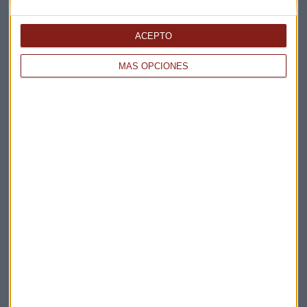
sus smartphones
Sandra Torrecillas
ACEPTO
MÁS OPCIONES
OTRAS NOTICIAS
Roberto Moro: "El oro acaba de tocar un soportazo"
Redacción Capital Radio