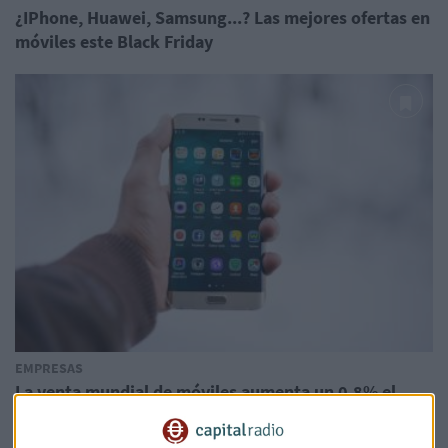
¿IPhone, Huawei, Samsung...? Las mejores ofertas en
móviles este Black Friday
EMPRESAS
La venta mundial de móviles aumenta un 0,8% el
último trimestre
Emma Entrena