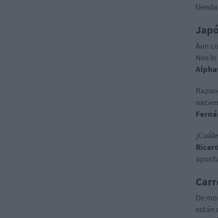
tienda
Japó
Aun co
Nos lo
Alpha
Razone
nacien
Ferná
¿Cuále
Ricar
apunta
Carr
De mom
están 