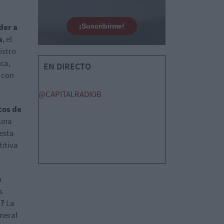
der a
¡Suscribirme!
a
, el
nistro
ica,
EN DIRECTO
r con
@CAPITALRADIOB
cos de
 una
uesta
itiva
n
s
e?
La
neral