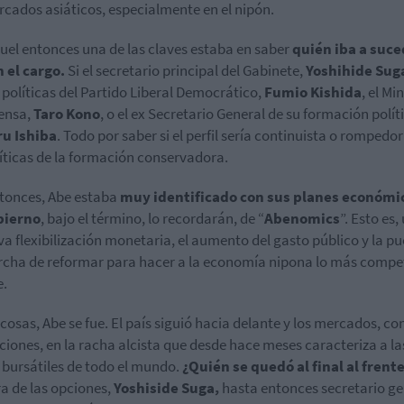
rcados asiáticos, especialmente en el nipón.
uel entonces una de las claves estaba en saber
quién iba a suce
 el cargo.
Si el secretario principal del Gabinete,
Yoshihide
Sug
e políticas del Partido Liberal Democrático,
Fumio Kishida
, el Mi
ensa,
Taro
Kono
, o el ex Secretario General de su formación polít
ru Ishiba
. Todo por saber si el perfil sería continuista o rompedo
líticas de la formación conservadora.
tonces, Abe estaba
muy identificado con sus planes económi
bierno
, bajo el término, lo recordarán, de “
Abenomics
”. Esto es,
va flexibilización monetaria, el aumento del gasto público y la p
cha de reformar para hacer a la economía nipona lo más compet
e.
s cosas, Abe se fue. El país siguió hacia delante y los mercados, co
ciones, en la racha alcista que desde hace meses caracteriza a la
 bursátiles de todo el mundo.
¿Quién se quedó al final al frent
a de las opciones,
Yoshiside Suga,
hasta entonces secretario ge