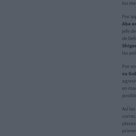
los me
Por aq
Abe en
jefe d
de Def
Shige
las po
Por en
su Go
agresi
en mar
posibl
Así la
correc
plazas
primer