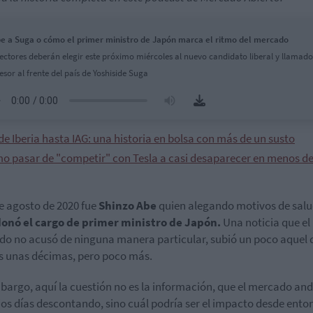
e a Suga o cómo el primer ministro de Japón marca el ritmo del mercado
lectores deberán elegir este próximo miércoles al nuevo candidato liberal y llamado
cesor al frente del país de Yoshiside Suga
e Iberia hasta IAG: una historia en bolsa con más de un susto
o pasar de "competir" con Tesla a casi desaparecer en menos d
de agosto de 2020 fue
Shinzo Abe
quien alegando motivos de sal
onó el cargo de primer ministro de Japón.
Una noticia que el
o no acusó de ninguna manera particular, subió un poco aquel d
 unas décimas, pero poco más.
bargo, aquí la cuestión no es la información, que el mercado an
ios días descontando, sino cuál podría ser el impacto desde ento