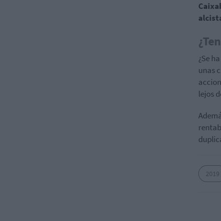
Caixa
alcis
¿Ten
¿Se ha
unas c
accion
lejos 
Además
rentab
duplic
2019