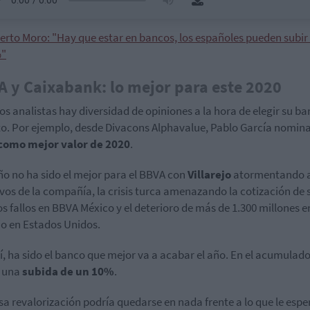
erto Moro: "Hay que estar en bancos, los españoles pueden subir
"
 y Caixabank: lo mejor para este 2020
los analistas hay diversidad de opiniones a la hora de elegir su b
to. Por ejemplo, desde Divacons Alphavalue, Pablo García nomin
como mejor valor de 2020
.
ño no ha sido el mejor para el BBVA con
Villarejo
atormentando a
ivos de la compañía, la crisis turca amenazando la cotización de 
 los fallos en BBVA México y el deterioro de más de 1.300 millones e
o en Estados Unidos.
í, ha sido el banco que mejor va a acabar el año. En el acumulad
o una
subida de un 10%
.
sa revalorización podría quedarse en nada frente a lo que le espe