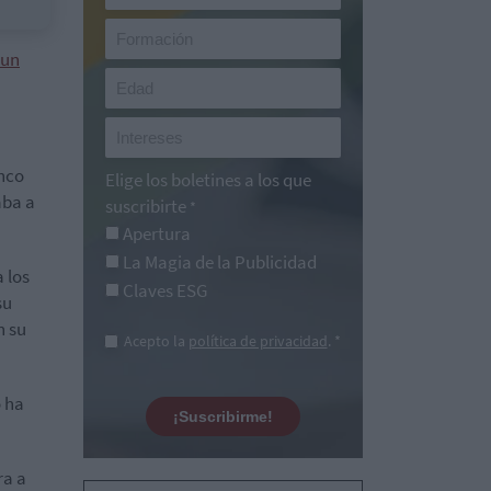
 un
anco
Elige los boletines a los que
aba a
suscribirte
*
Apertura
La Magia de la Publicidad
 los
Claves ESG
su
n su
Acepto la
política de privacidad
. *
o ha
¡Suscribirme!
ra a