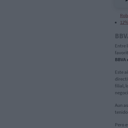
Rob
12%
BBVA
Entre 
favori
BBVA 
Este a
direct
filial,
negoci
Aun as
tenid
Pero e