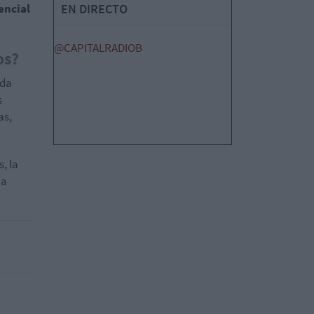
encial
EN DIRECTO
@CAPITALRADIOB
os?
 da
s
as,
, la
ha