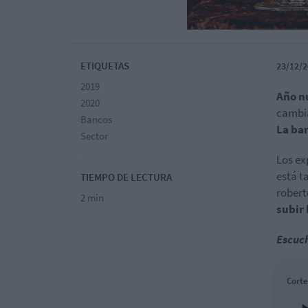
ETIQUETAS
23/12/2
2019
Año n
2020
cambia
Bancos
La ban
Sector
Los ex
está t
TIEMPO DE LECTURA
robert
2 min
subir
Escuch
Corte