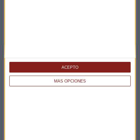
Suscríbete a nuestros boletines
Te enviaremos las noticias más importantes del día
ACEPTO
MÁS OPCIONES