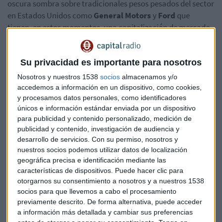
oscura sombra sobre tradicionales pesos pesados del sector
en Estados Unidos como
General Motors
y
Ford
que
tienen, en estos momentos, una capitalización de mercado
de entre
70.000 y 80.000 millones de dólares
. Pero
respecto a otras como
Honda
, sí que es más valiosa y sin ni
siquiera haberse esforzado (con mucha menos historia a sus
Su privacidad es importante para nosotros
espaldas).
Nosotros y nuestros 1538
socios
almacenamos y/o
accedemos a información en un dispositivo, como cookies,
Toda una azaña para una empresa que poco tiene en el
y procesamos datos personales, como identificadores
mercado. Apenas un modelo con el que llamar la atención
únicos e información estándar enviada por un dispositivo
para publicidad y contenido personalizado, medición de
de los inversores.
¿Por qué entonces esta fiebre
publicidad y contenido, investigación de audiencia y
inversora?
desarrollo de servicios.
Con su permiso, nosotros y
nuestros socios podemos utilizar datos de localización
Por la potencia que, a día de hoy, tiene la movilidad
geográfica precisa e identificación mediante las
sostenible y, en concreto, los vehículos eléctricos como
características de dispositivos. Puede hacer clic para
Tesla que, recordemos,
desde finales de 2019 ha pasado
otorgarnos su consentimiento a nosotros y a nuestros 1538
de valer 75.000 millones a superar con amplitud el
socios para que llevemos a cabo el procesamiento
billón de capitalización.
previamente descrito. De forma alternativa, puede acceder
a información más detallada y cambiar sus preferencias