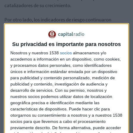
catalizadores de su crecimiento.
Por otro lado, los indicadores de riesgo continuaron
evolucionando de forma positiva. El ratio de mora mantuvo
su tendencia a la baja por cuarto trimestre consecutivo y
recuperó los niveles de diciembre de 2012, al cerrar en junio
Su privacidad es importante para nosotros
en un 5,1%, frente al 5,3% de marzo. El ratio de cobertura se
Nosotros y nuestros 1538
socios
almacenamos y/o
mantuvo estable en el trimestre en el 74%.
accedemos a información en un dispositivo, como cookies,
y procesamos datos personales, como identificadores
En términos de solvencia, BBVA continúa en el buen camino
únicos e información estándar enviada por un dispositivo
para conseguir su objetivo de ratio CET1 fully-loaded del
para publicidad y contenido personalizado, medición de
11% en 2017. En el segundo trimestre de 2016 generó 17
publicidad y contenido, investigación de audiencia y
puntos básicos de capital, lo que permitió que, a cierre de
desarrollo de servicios.
Con su permiso, nosotros y
nuestros socios podemos utilizar datos de localización
junio, el ratio alcanzara niveles del 10,71%. Por su parte, el
geográfica precisa e identificación mediante las
ratio CET1 phased-in cerró en un 12,03%, muy por encima
características de dispositivos. Puede hacer clic para
del 9,75% requerido por el regulador. El ratio de
otorgarnos su consentimiento a nosotros y a nuestros 1538
apalancamiento fully-loaded a cierre del semestre alcanzó
socios para que llevemos a cabo el procesamiento
el 6,4%, lo que permite a BBVA ocupar la segunda posición
previamente descrito. De forma alternativa, puede acceder