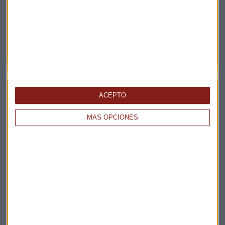
Apertura
La Magia de la Publicidad
Claves ESG
Acepto la
política de privacidad
. *
¡Suscribirme!
ACEPTO
MÁS OPCIONES
EN DIRECTO
@CAPITALRADIOB