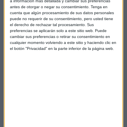
al ponerlo en relación con sus competidores europeos. Por
a información más detallada y cambiar sus preferencias
lo que respecta a la actividad del banco, a cierre de junio, el
antes de otorgar o negar su consentimiento.
Tenga en
cuenta que algún procesamiento de sus datos personales
crédito bruto a la clientela se incrementó en un 10,2% al
puede no requerir de su consentimiento, pero usted tiene
compararlo con un año antes, hasta alcanzar los 433.268
el derecho de rechazar tal procesamiento. Sus
millones de euros. Los depósitos de la clientela aumentaron
preferencias se aplicarán solo a este sitio web. Puede
un 11,7% versus junio de 2015, hasta alcanzar los 406.284
cambiar sus preferencias o retirar su consentimiento en
millones de euros.
cualquier momento volviendo a este sitio y haciendo clic en
el botón "Privacidad" en la parte inferior de la página web.
“El ritmo de crecimiento del beneficio se ha acelerado en el
segundo trimestre y estamos avanzando de forma decidida
hacia nuestro objetivo de alcanzar un ratio de capital del
11% en 2017. En definitiva, éstos son unos sólidos
resultados”, señaló Carlos Torres Vila, consejero delegado
de BBVA.
Escucha las declaraciones de
Carlos Torres
, consejero
delegado de BBVA, sobre los resultados del segundo
trimestre. Descarga el vídeo completo de su intervención en
el siguiente enlace: