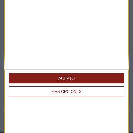
¡Suscribirme!
EN DIRECTO
@CAPITALRADIOB
ACEPTO
MÁS OPCIONES
NOTICIAS RELACIONADAS