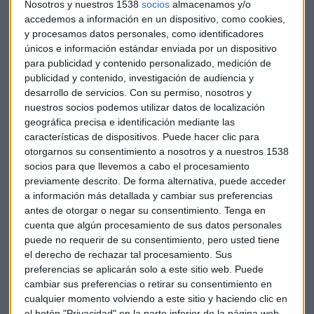
Nosotros y nuestros 1538
socios
almacenamos y/o
euros.
accedemos a información en un dispositivo, como cookies,
y procesamos datos personales, como identificadores
El banco atribuye la debilidad del comercio de renta fija a
únicos e información estándar enviada por un dispositivo
ciertos factores en el mercado europeo, como las tipos de
para publicidad y contenido personalizado, medición de
publicidad y contenido, investigación de audiencia y
interés persistentemente bajos. La división de banca
desarrollo de servicios.
Con su permiso, nosotros y
corporativa y de inversión también fue golpeada por un
nuestros socios podemos utilizar datos de localización
dólar más débil.
geográfica precisa e identificación mediante las
características de dispositivos. Puede hacer clic para
Pero mientras esa tendencia negativa continuó, BNP
otorgarnos su consentimiento a nosotros y a nuestros 1538
Paribas encontró otras fuentes de ganancias en otros
socios para que llevemos a cabo el procesamiento
lugares y en otros negocios, como los préstamos al
previamente descrito. De forma alternativa, puede acceder
a información más detallada y cambiar sus preferencias
consumo y los seguros de vida.
antes de otorgar o negar su consentimiento.
Tenga en
cuenta que algún procesamiento de sus datos personales
El sólido crecimiento económico en los Estados Unidos
puede no requerir de su consentimiento, pero usted tiene
también elevó las ganancias de BancWest. Los ingresos del
el derecho de rechazar tal procesamiento. Sus
banco estadounidense subieron un 22 por ciento en dólares,
preferencias se aplicarán solo a este sitio web. Puede
o un 12 por ciento en euros.
cambiar sus preferencias o retirar su consentimiento en
cualquier momento volviendo a este sitio y haciendo clic en
el botón "Privacidad" en la parte inferior de la página web.