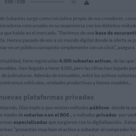
 de Subastas surge como iniciativa propia de sus creadores, com
stradores concursales en su experiencia con los distintos métod
a que había en el mercado. "Partimos de una
base de oscurant
ta. Hemos pasado de eso a un mundo digital donde la oferta se 
nar en un público variopinto simplemente con un click", asegura 
actualidad, tiene registradas
4.000 subastas activas
, de las que
muebles. Han llegado a tener 8.000, pero las cifras han bajado por
 de judicaturas. Además de inmuebles, entre los activos subasta
contramos vehículos, unidades productivas y bienes muebles...
nuevas plataformas privadas
lizando, Díaz explica que existen métodos
públicos
-donde la s
or medio de
notarios o en el
BOE
-, o métodos
privados
-por ven
formas
especializadas
que surgieron con la digitalización-. Estas
ormas "presentan muy bien el activo a subastar al comprador fina