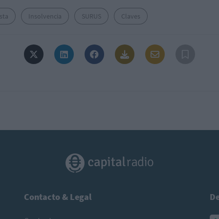
sta
Insolvencia
SURUS
Claves
Contacto & Legal
De