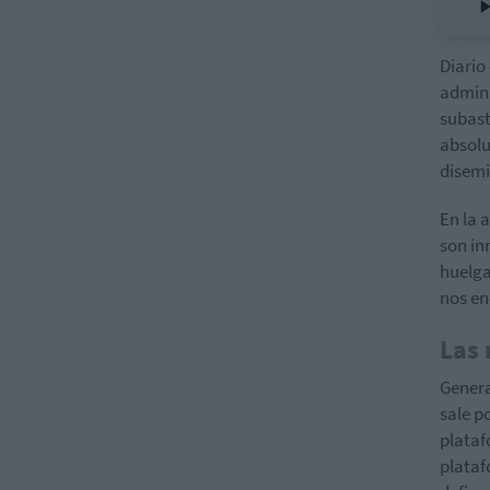
Diario
admini
subast
absolu
disemi
En la 
son in
huelga
nos en
Las 
Genera
sale p
plata
plataf