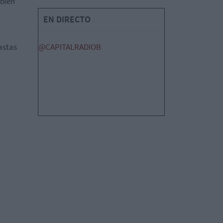
 bien
EN DIRECTO
astas
@CAPITALRADIOB