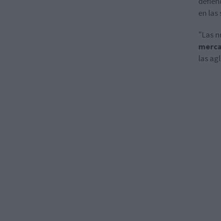
defien
en las
"Las n
merc
las ag