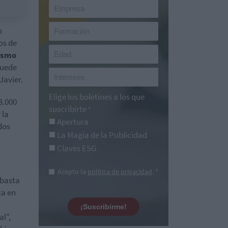
o
os de
ismo
puede
Javier.
Elige los boletines a los que
 3.000
suscribirte
*
 la
Apertura
dos
La Magia de la Publicidad
Claves ESG
Acepto la
política de privacidad
. *
ubasta
ta en
¡Suscribirme!
l",