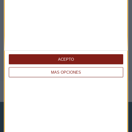
EN DIRECTO
@CAPITALRADIOB
ACEPTO
MÁS OPCIONES
NOTICIAS RELACIONADAS