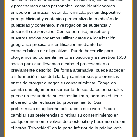
leche
y crecer al menos en un 3% para alcanzar los
y procesamos datos personales, como identificadores
objetivos fijados. Para ello, la compañía planea un
únicos e información estándar enviada por un dispositivo
para publicidad y contenido personalizado, medición de
relanzamiento de sus productos lácteos como Activia, Oikos
publicidad y contenido, investigación de audiencia y
y su agua Evian este año. Más de la mitad de los ingresos de
desarrollo de servicios.
Con su permiso, nosotros y
la empresa, que
aumentaron en un 6%
el año pasado,
nuestros socios podemos utilizar datos de localización
provienen de las economías emergentes. Entre sus
geográfica precisa e identificación mediante las
principales rivales se encuentran Nestlé y Unilever .
características de dispositivos. Puede hacer clic para
otorgarnos su consentimiento a nosotros y a nuestros 1538
Los ingresos de Danone en norteamérica serán, con esta
socios para que llevemos a cabo el procesamiento
previamente descrito. De forma alternativa, puede acceder
compra, de un 22%. Duplican así el 12% actual.
Por su parte,
a información más detallada y cambiar sus preferencias
las ventas de la estadounidense WhiteWave crecerán en un
antes de otorgar o negar su consentimiento.
Tenga en
11% este año, según las estimaciones de los analistas.
cuenta que algún procesamiento de sus datos personales
Desde 2010 la compañía dobla la creciente demanda de
puede no requerir de su consentimiento, pero usted tiene
bebidas y alimentos saludables.
el derecho de rechazar tal procesamiento. Sus
preferencias se aplicarán solo a este sitio web. Puede
Las ventas de 2015 de Whitewave alcanzan los 3.900
cambiar sus preferencias o retirar su consentimiento en
cualquier momento volviendo a este sitio y haciendo clic en
millones de dólares con un 86% en Estados Unidos y un 14%
el botón "Privacidad" en la parte inferior de la página web.
en Europa.