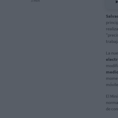
3 min
Salva
princi
realiz
"preci
trabaj
La nue
elect
modifi
medio
moment
móvile
El Min
normat
de con