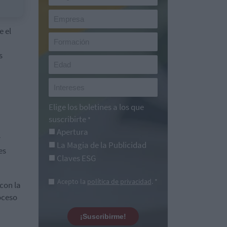
e el
s
Elige los boletines a los que
suscribirte
*
Apertura
r
La Magia de la Publicidad
es
Claves ESG
Acepto la
política de privacidad
. *
con la
oceso
¡Suscribirme!