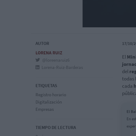
AUTOR
17/10/2
LORENA RUIZ
El
Mini
@loreenaruiz6
jorna
Lorena-Ruiz-Barderas
del
re
todas 
ETIQUETAS
cada
h
públic
Registro horario
Digitalización
Empresas
El Ba
En es
exper
TIEMPO DE LECTURA