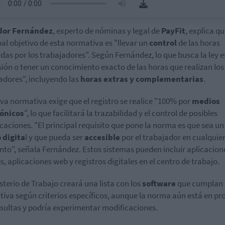
dor Fernández
, experto de nóminas y legal de
PayFit
, explica qu
pal objetivo de esta normativa es "llevar un
control
de las horas
adas por los trabajadores". Según Fernández, lo que busca la ley e
sión o tener un conocimiento exacto de las horas que realizan los
adores", incluyendo las
horas extras y complementarias
.
va normativa exige que el registro se realice "100% por
medios
rónicos
", lo que facilitará la trazabilidad y el control de posibles
caciones. "El principal requisito que pone la norma es que sea un
 digita
l y que pueda ser
accesible
por el trabajador en cualquie
o", señala Fernández. Estos sistemas pueden incluir aplicacion
s, aplicaciones web y registros digitales en el centro de trabajo.
isterio de Trabajo creará una lista con los
software
que cumplan 
iva según criterios específicos, aunque la norma aún está en pr
sultas y podría experimentar modificaciones.