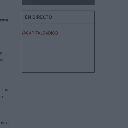
EN DIRECTO
orma
@CAPITALRADIOB
in
no
 los
ste
s, el