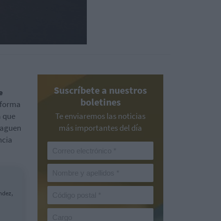
Suscríbete a nuestros
e
boletines
eforma
a que
Te enviaremos las noticias
paguen
más importantes del día
ncia
ndez,