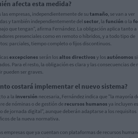
uién afecta esta medida?
 las empresas, independientemente de su
tamaño
, se van a ver
das y también independientemente del
sector
, la
función
o la
f
bajo que tengan", afirma Fernández. La obligación aplica tanto a
adores presenciales como en remoto o híbridos, y a todo tipo de
tos: parciales, tiempo completo o fijos discontinuos.
icas
excepciones
serán los
altos directivos
y los
autónomos
s
dos. Para el resto, la obligación es clara y las consecuencias de 
r pueden ser graves.
nto costará implementar el nuevo sistema?
to a la
inversión
necesaria, Fernández indica que "la mayoría de
re de nóminas o de gestión de
recursos humanos
ya incluyen e
ro de jornada digital", aunque deberán adaptarse a los requisitos
ficos de la nueva normativa.
as empresas que ya cuentan con plataformas de recursos humano