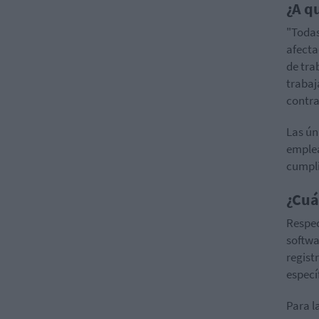
¿A q
"Todas
afecta
de tra
trabaj
contra
Las ún
emplea
cumpli
¿Cuá
Respec
softwa
regist
especí
Para l