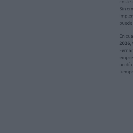
coste 
Sin em
implem
puede
En cua
2026
,
Fernán
empres
un día
tiempo