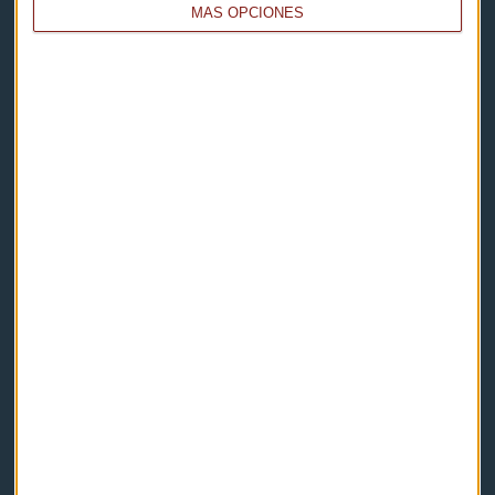
MÁS OPCIONES
Capital Radio
Noticias
Eventos
Consultorios
Programas y podcasts
Contacto & Legal
Contacto
Cómo escucharnos