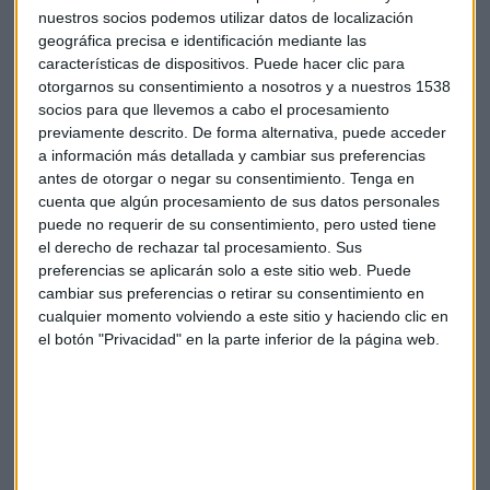
que supone un crecimiento del 2,6% en términos orgánicos,
nuestros socios podemos utilizar datos de localización
geográfica precisa e identificación mediante las
y los ingresos en Reino Unido se situaban en los 5.149
características de dispositivos. Puede hacer clic para
millones de euros, un descenso del 0,8%. La cifra de
otorgarnos su consentimiento a nosotros y a nuestros 1538
negocios anual está próxima a los 7.000 millones de euros, y
socios para que llevemos a cabo el procesamiento
el beneficio de explotación cercano a los 1.700 millones.
previamente descrito. De forma alternativa, puede acceder
a información más detallada y cambiar sus preferencias
Empresas
Telefónica
O2
antes de otorgar o negar su consentimiento.
Tenga en
cuenta que algún procesamiento de sus datos personales
puede no requerir de su consentimiento, pero usted tiene
el derecho de rechazar tal procesamiento. Sus
preferencias se aplicarán solo a este sitio web. Puede
cambiar sus preferencias o retirar su consentimiento en
cualquier momento volviendo a este sitio y haciendo clic en
el botón "Privacidad" en la parte inferior de la página web.
Suscríbete a nuestros boletines
Te enviaremos las noticias más importantes del día