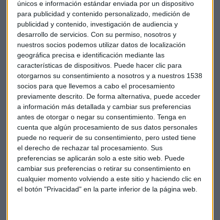
“Tenemos diferentes fuentes de análisis. Estudiamos el
únicos e información estándar enviada por un dispositivo
para publicidad y contenido personalizado, medición de
histórico de consumo del cliente hasta 10 años y sobre todo
publicidad y contenido, investigación de audiencia y
con el big data podemos identificar patrones y
desarrollo de servicios.
Con su permiso, nosotros y
comportamientos anómalos”, comenta el responsable de
nuestros socios podemos utilizar datos de localización
telegestión y recuperación de energía de Endesa.
geográfica precisa e identificación mediante las
características de dispositivos. Puede hacer clic para
Puedes escuchar la entrevista completa aquí:
otorgarnos su consentimiento a nosotros y a nuestros 1538
*Lo sentimos pero el audio ha sido eliminado
socios para que llevemos a cabo el procesamiento
previamente descrito. De forma alternativa, puede acceder
a información más detallada y cambiar sus preferencias
antes de otorgar o negar su consentimiento.
Tenga en
cuenta que algún procesamiento de sus datos personales
puede no requerir de su consentimiento, pero usted tiene
el derecho de rechazar tal procesamiento. Sus
preferencias se aplicarán solo a este sitio web. Puede
cambiar sus preferencias o retirar su consentimiento en
Foto: Pixabay
cualquier momento volviendo a este sitio y haciendo clic en
el botón "Privacidad" en la parte inferior de la página web.
Empresas
Electricidad
Fraude