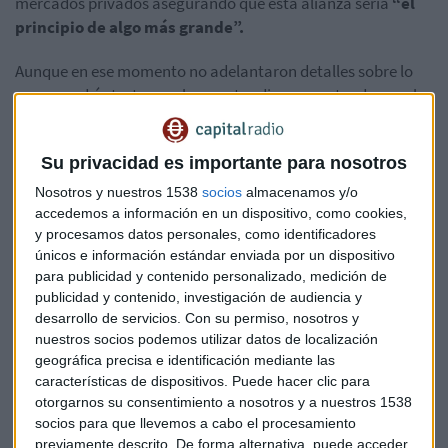
mercados privados asegurando que esta alianza sería
“el
principio de algo más grande”.
Aunque en ese momento no adelantaron detalles sobre lo
que se podría tratar, ambas partes dieron a entender que la
unión iba más allá de un producto para hacerse hueco en el
private equity local.
Su privacidad es importante para nosotros
De producirse la operación, las condiciones supondrían
Nosotros y nuestros 1538
socios
almacenamos y/o
tanto la venta de la cartera de Bestinver, como de su
accedemos a información en un dispositivo, como cookies,
negocio.
y procesamos datos personales, como identificadores
únicos e información estándar enviada por un dispositivo
La que hasta ahora sería el
brazo inversor de la familia
para publicidad y contenido personalizado, medición de
publicidad y contenido, investigación de audiencia y
Entrecanales
seguiría operando de manera
desarrollo de servicios.
Con su permiso, nosotros y
‘independiente’ durante un tiempo para después
acabar
nuestros socios podemos utilizar datos de localización
integrando sus productos
bajo el paraguas de
BlackRock
.
geográfica precisa e identificación mediante las
características de dispositivos. Puede hacer clic para
Una gestora que ha visto nacer
otorgarnos su consentimiento a nosotros y a nuestros 1538
estrellas de la inversión
socios para que llevemos a cabo el procesamiento
previamente descrito. De forma alternativa, puede acceder