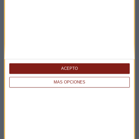
Elige los boletines a los que suscribirte
*
Apertura
La Magia de la Publicidad
Claves ESG
Acepto la
política de privacidad
. *
ACEPTO
¡Suscribirme!
MÁS OPCIONES
EN DIRECTO
@CAPITALRADIOB