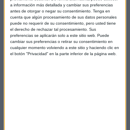
Capital Radio
se ha puesto en contacto con las dos partes.
a información más detallada y cambiar sus preferencias
La firma liderada por Enrique Pérez- Plá
ha descartado
antes de otorgar o negar su consentimiento.
Tenga en
cuenta que algún procesamiento de sus datos personales
hacer comentarios sobre el asunto
y desde BlackRock
puede no requerir de su consentimiento, pero usted tiene
niegan la noticia.
el derecho de rechazar tal procesamiento. Sus
preferencias se aplicarán solo a este sitio web. Puede
No sería la primera vez que el Grupo Acciona intenta
cambiar sus preferencias o retirar su consentimiento en
deshacerse de la gestora. Hace seis años ya habría
cualquier momento volviendo a este sitio y haciendo clic en
escuchado ofertas para su negocio de inversiones, aunque
el botón "Privacidad" en la parte inferior de la página web.
sin éxito.
Bestinver ha sido la cuna de auténticas estrellas de la
inversión como Francisco
García Paramés o Álvaro de
Guzmán
, ambos al frente ahora de nuevas gestoras.
De llegar las negociaciones a buen puerto, veríamos a una
de las firmas independientes más prestigiosas de España
caer en manos internacionales.