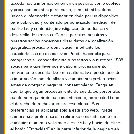
accedemos a información en un dispositivo, como cookies,
y procesamos datos personales, como identificadores
FONDOS DE INVERSIÓN
únicos e información estándar enviada por un dispositivo
Seixas (Bestinver): “Un 50% de potencial no sería
para publicidad y contenido personalizado, medición de
publicidad y contenido, investigación de audiencia y
disparatado en la banca”
desarrollo de servicios.
Con su permiso, nosotros y
Alejandra Moya
nuestros socios podemos utilizar datos de localización
geográfica precisa e identificación mediante las
características de dispositivos. Puede hacer clic para
otorgarnos su consentimiento a nosotros y a nuestros 1538
socios para que llevemos a cabo el procesamiento
previamente descrito. De forma alternativa, puede acceder
a información más detallada y cambiar sus preferencias
antes de otorgar o negar su consentimiento.
Tenga en
cuenta que algún procesamiento de sus datos personales
puede no requerir de su consentimiento, pero usted tiene
el derecho de rechazar tal procesamiento. Sus
preferencias se aplicarán solo a este sitio web. Puede
cambiar sus preferencias o retirar su consentimiento en
BALANCE 2023
cualquier momento volviendo a este sitio y haciendo clic en
Los máximos en fondos de inversión dejan de lado a
el botón "Privacidad" en la parte inferior de la página web.