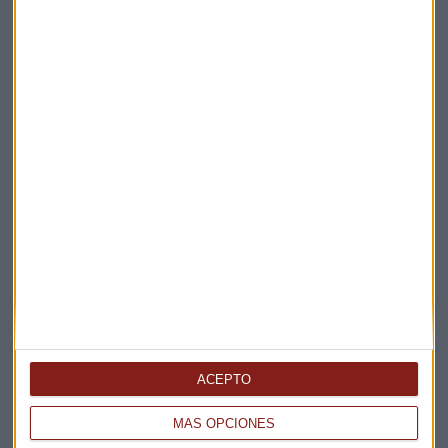
FONDOS
Beltrán de la Lastra abandona Bestinver
Redacción Capital Radio
ACEPTO
MÁS OPCIONES